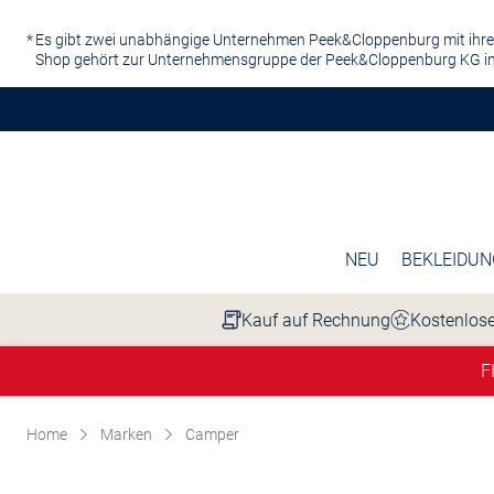
Zum Hauptinhalt springen
Es gibt zwei unabhängige Unternehmen Peek&Cloppenburg mit ihre
Shop gehört zur Unternehmensgruppe der Peek&Cloppenburg KG in
NEU
BEKLEIDUN
Kauf auf Rechnung
Kostenlose
F
Home
Marken
Camper