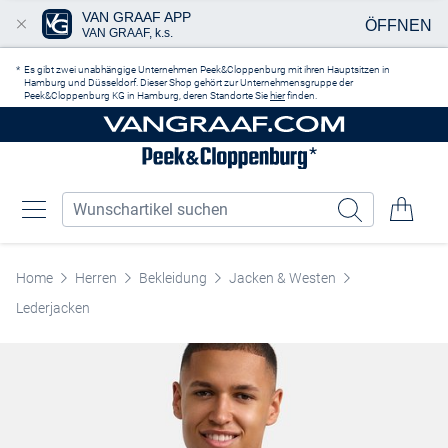
VAN GRAAF APP
ÖFFNEN
VAN GRAAF, k.s.
Zum Hauptinhalt springen
Es gibt zwei unabhängige Unternehmen Peek&Cloppenburg mit ihren Hauptsitzen in
Hamburg und Düsseldorf. Dieser Shop gehört zur Unternehmensgruppe der
Peek&Cloppenburg KG in Hamburg, deren Standorte Sie
hier
finden.
Home
Herren
Bekleidung
Jacken & Westen
Lederjacken