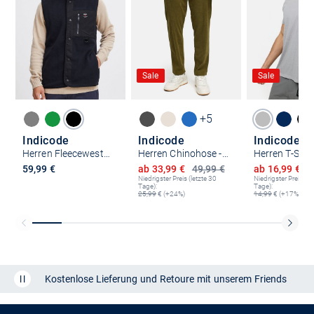
Sale
Sale
+5
Indicode
Indicode
Indicode
Herren Fleeceweste - IDMajs
Herren Chinohose - INNemoto Pants
Ermäßigter Preis
Ermäßigter P
59,99 €
ab 33,99 €
49,99 €
ab 16,99 €
2
Niedrigster Preis (letzte 30
Niedrigster Preis (le
Tage):
Tage):
25,99
€ (+24%)
14,99
€ (+17%)
Kostenlose Lieferung und Retoure mit unserem Friends
CLUB