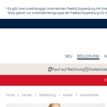
Zum Hauptinhalt springen
Es gibt zwei unabhängige Unternehmen Peek&Cloppenburg mit ihre
Shop gehört zur Unternehmensgruppe der Peek&Cloppenburg KG in
NEU
BEKLEIDUNG
W
Kauf auf Rechnung
Kostenlose
F
Home
Damen
Bekleidung
Kleider
Abendkleider