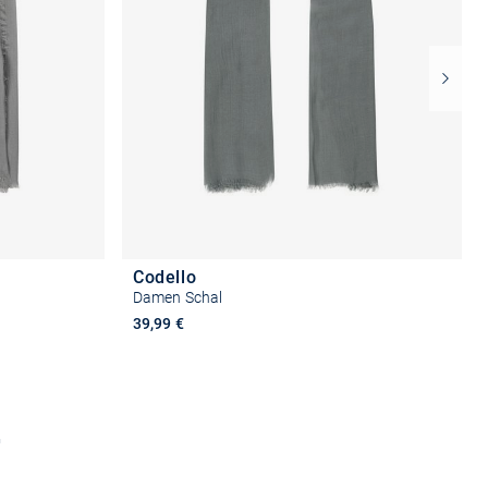
Codello
Damen Schal
39,99 €
b
In den Warenkorb