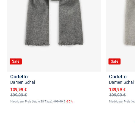
Sale
Sale
Codello
Codello
Damen Schal
Damen Schal
Ermäßigter Preis
Ermäßigter P
139,99 €
139,99 €
199,99 €
199,99 €
Niedrigster Preis (letzte 30 Tage):
199,99
€
-30%
Niedrigster Preis (le
In den Warenkorb