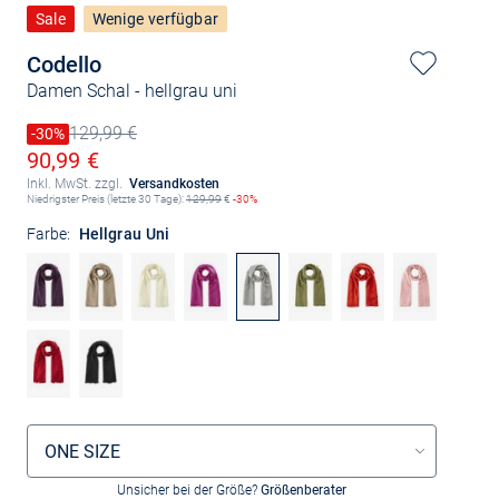
Sale
Wenige verfügbar
Codello
Damen Schal
- hellgrau uni
129,99 €
Preis reduziert um
-30%
Alter Preis
Ermäßigter Preis
90,99 €
Inkl. MwSt. zzgl.
Versandkosten
Niedrigster Preis (letzte 30 Tage):
129,99
€
-30%
Farbe:
Hellgrau Uni
Größenauswahl
ONE SIZE
Unsicher bei der Größe?
Größenberater