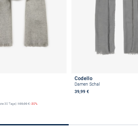
Codello
Damen Schal
reis
39,99 €
tzte 30 Tage):
199,99
€
-30%
In den Warenkor
In den Warenkorb