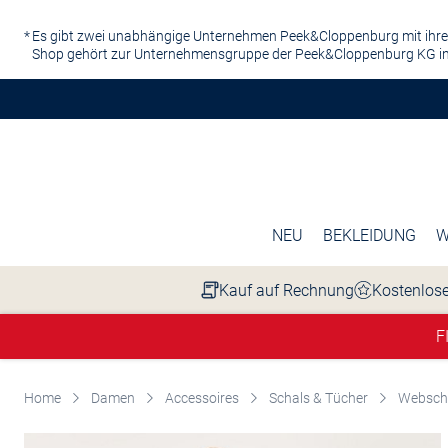
Zum Hauptinhalt springen
Es gibt zwei unabhängige Unternehmen Peek&Cloppenburg mit ihre
Shop gehört zur Unternehmensgruppe der Peek&Cloppenburg KG in
NEU
BEKLEIDUNG
W
Kauf auf Rechnung
Kostenlose
F
Home
Damen
Accessoires
Schals & Tücher
Websch