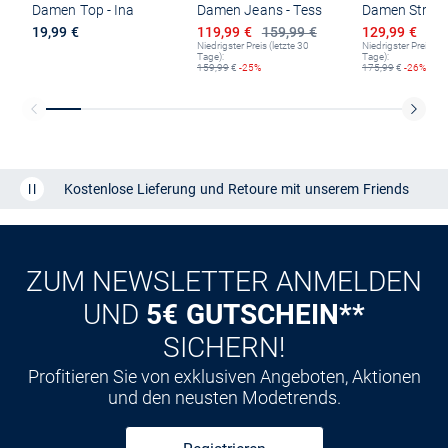
Damen Top - Ina
Damen Jeans - Tess
Ermäßigter Preis
Ermäßigter P
19,99 €
119,99 €
159,99 €
129,99 €
175
Niedrigster Preis (letzte 30
Niedrigster Preis (le
Tage):
Tage):
159,99
€
-25%
175,99
€
-26%
Kostenlose Lieferung und Retoure mit unserem Friends
CLUB
Kauf auf
Rechnung
ZUM NEWSLETTER ANMELDEN
UND
5€ GUTSCHEIN**
SICHERN!
Profitieren Sie von exklusiven Angeboten, Aktionen
und den neusten Modetrends.