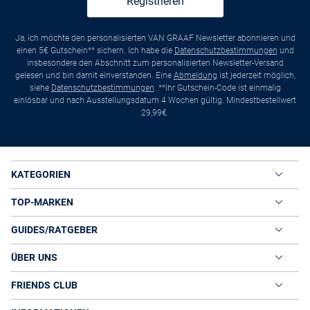
Registrieren
Ja, ich möchte den personalisierten VAN GRAAF Newsletter abonnieren und
einen 5€ Gutschein** sichern. Ich habe die
Datenschutzbestimmungen
und
insbesondere den Abschnitt zum personalisierten Newsletter-Versand
gelesen und bin damit einverstanden. Eine
Abmeldung
ist jederzeit möglich,
siehe
Datenschutzbestimmungen
. **Ihr Gutschein-Code ist einmalig
einlösbar und nach Ausstellungsdatum 4 Wochen gültig. Mindestbestellwert
29,99€.
KATEGORIEN
TOP-MARKEN
GUIDES/RATGEBER
ÜBER UNS
FRIENDS CLUB