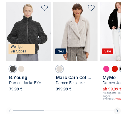
Wenige
verfügbar
Neu
Sale
B.Young
Marc Cain Collections
MyMo
Damen Jacke BYANAMAJ
Damen Felljacke
Damen Jacke
Ermäßigter P
79,99 €
399,99 €
ab 99,99 €
1
Niedrigster Preis (le
Tage):
129,99
€
-23%