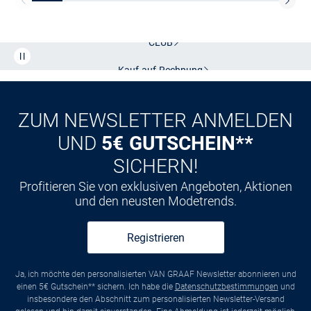
Kostenlose Lieferung und Retoure mit unserem Friends
CLUB
Kauf auf
Rechnung
ZUM NEWSLETTER ANMELDEN
UND
5€ GUTSCHEIN**
SICHERN!
Profitieren Sie von exklusiven Angeboten, Aktionen
und den neusten Modetrends.
Registrieren
Ja, ich möchte den personalisierten VAN GRAAF Newsletter abonnieren und
einen 5€ Gutschein** sichern. Ich habe die
Datenschutzbestimmungen
und
insbesondere den Abschnitt zum personalisierten Newsletter-Versand