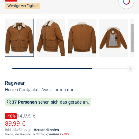
Wenige verfügbar
Ragwear
Herren Cordjacke - Aviss
- braun uni
37 Personen
sehen sich das gerade an.
149,99 €
Preis reduziert um
-40%
Alter Preis
Ermäßigter Preis
89,99 €
Inkl. MwSt. zzgl.
Versandkosten
Niedrigster Preis (letzte 30 Tage):
149,99
€
-40%