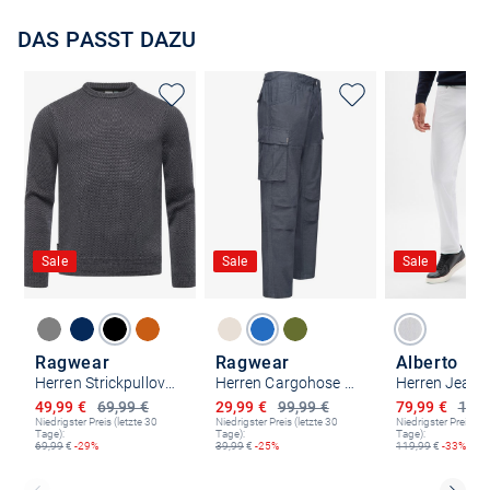
DAS PASST DAZU
Sale
Sale
Sale
Ragwear
Ragwear
Alberto
Herren Strickpullover - Larrs
Herren Cargohose - Merly Long Linen
Herren Jeans 
Ermäßigter Preis
Ermäßigter Preis
Ermäßigter P
49,99 €
69,99 €
29,99 €
99,99 €
79,99 €
119,
Niedrigster Preis (letzte 30
Niedrigster Preis (letzte 30
Niedrigster Preis (le
Tage):
Tage):
Tage):
69,99
€
-29%
39,99
€
-25%
119,99
€
-33%