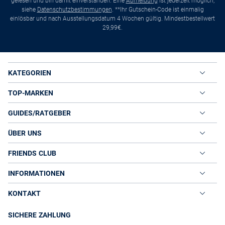
gelesen und bin damit einverstanden. Eine
Abmeldung
ist jederzeit möglich,
siehe
Datenschutzbestimmungen
. **Ihr Gutschein-Code ist einmalig
einlösbar und nach Ausstellungsdatum 4 Wochen gültig. Mindestbestellwert
29,99€.
KATEGORIEN
TOP-MARKEN
GUIDES/RATGEBER
ÜBER UNS
FRIENDS CLUB
INFORMATIONEN
KONTAKT
SICHERE ZAHLUNG