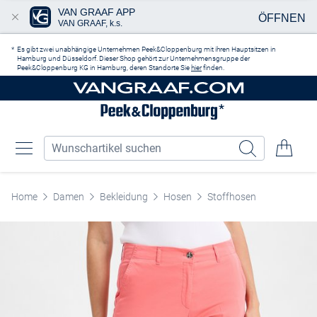
VAN GRAAF APP
ÖFFNEN
VAN GRAAF, k.s.
Zum Hauptinhalt springen
Es gibt zwei unabhängige Unternehmen Peek&Cloppenburg mit ihren Hauptsitzen in
Hamburg und Düsseldorf. Dieser Shop gehört zur Unternehmensgruppe der
Peek&Cloppenburg KG in Hamburg, deren Standorte Sie
hier
finden.
Home
Damen
Bekleidung
Hosen
Stoffhosen