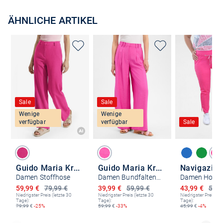
ÄHNLICHE ARTIKEL
Sale
Sale
Wenige
Wenige
verfügbar
verfügbar
Sale
Guido Maria Kretschmer
Guido Maria Kretschmer
Navigazio
Damen Stoffhose
Damen Bundfaltenhose
Damen Hose
Ermäßigter Preis
Ermäßigter Preis
Ermäßigter P
59,99 €
79,99 €
39,99 €
59,99 €
43,99 €
59,9
Niedrigster Preis (letzte 30
Niedrigster Preis (letzte 30
Niedrigster Preis (le
Tage):
Tage):
Tage):
79,99
€
-25%
59,99
€
-33%
45,99
€
-4%