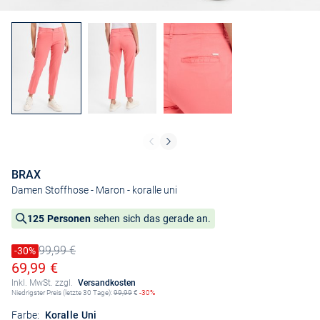
BRAX
Damen Stoffhose - Maron
- koralle uni
125 Personen
sehen sich das gerade an.
99,99 €
Preis reduziert um
-30%
Alter Preis
Ermäßigter Preis
69,99 €
Inkl. MwSt. zzgl.
Versandkosten
Niedrigster Preis (letzte 30 Tage):
99,99
€
-30%
Farbe:
Koralle Uni