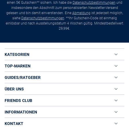
einen 5€ Gutschein** sichern. Ich habe die
Datenschutzbestimmungen
und
insbesondere den Abschnitt zum personalisierten Newsletter-Versand
gelesen und bin damit einverstanden. Eine
Abmeldung
ist jederzeit möglich,
siehe
Datenschutzbestimmungen
. **Ihr Gutschein-Code ist einmalig
einlösbar und nach Ausstellungsdatum 4 Wochen gültig. Mindestbestellwert
29,99€.
KATEGORIEN
TOP-MARKEN
GUIDES/RATGEBER
ÜBER UNS
FRIENDS CLUB
INFORMATIONEN
KONTAKT