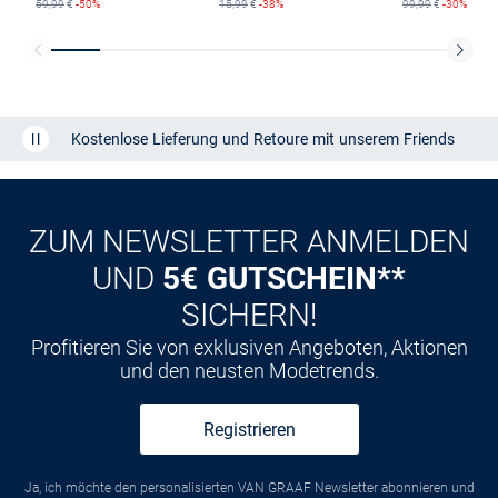
59,99
€
-50%
15,99
€
-38%
99,99
€
-30%
Kostenlose Lieferung und Retoure mit unserem Friends
CLUB
Kauf auf
Rechnung
ZUM NEWSLETTER ANMELDEN
UND
5€ GUTSCHEIN**
SICHERN!
Profitieren Sie von exklusiven Angeboten, Aktionen
und den neusten Modetrends.
Registrieren
Ja, ich möchte den personalisierten VAN GRAAF Newsletter abonnieren und