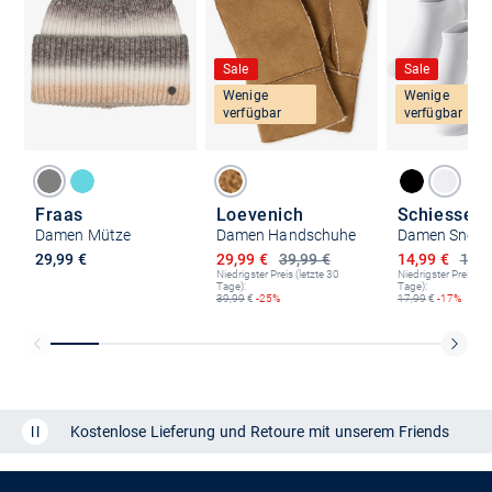
Sale
Sale
Wenige
Wenige
verfügbar
verfügbar
Fraas
Loevenich
Schiesser
Damen Mütze
Damen Handschuhe
Ermäßigter Preis
Ermäßigter P
29,99 €
29,99 €
39,99 €
14,99 €
17,9
Niedrigster Preis (letzte 30
Niedrigster Preis (le
Tage):
Tage):
39,99
€
-25%
17,99
€
-17%
Kostenlose Lieferung und Retoure mit unserem Friends
CLUB