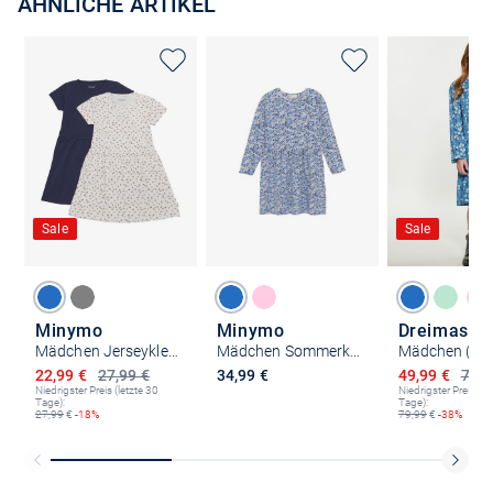
ÄHNLICHE ARTIKEL
Sale
Sale
Minymo
Minymo
Dreimaster
Mädchen Jerseykleid - MIDress
Mädchen Sommerkleid - MIDress
Ermäßigter Preis
Ermäßigter P
22,99 €
27,99 €
34,99 €
49,99 €
79,9
Niedrigster Preis (letzte 30
Niedrigster Preis (le
Tage):
Tage):
27,99
€
-18%
79,99
€
-38%