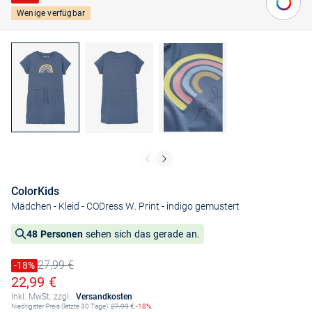
Wenige verfügbar
ColorKids
Mädchen - Kleid - CODress W. Print
- indigo gemustert
48 Personen
sehen sich das gerade an.
27,99 €
Preis reduziert um
-18%
Alter Preis
Ermäßigter Preis
22,99 €
Inkl. MwSt. zzgl.
Versandkosten
Niedrigster Preis (letzte 30 Tage):
27,99
€
-18%