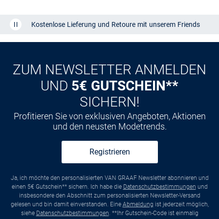
Kostenlose Lieferung und Retoure mit unserem Friends
CLUB
Kauf auf
Rechnung
ZUM NEWSLETTER ANMELDEN
UND
5€ GUTSCHEIN**
SICHERN!
Profitieren Sie von exklusiven Angeboten, Aktionen
und den neusten Modetrends.
Registrieren
Ja, ich möchte den personalisierten VAN GRAAF Newsletter abonnieren und
einen 5€ Gutschein** sichern. Ich habe die
Datenschutzbestimmungen
und
insbesondere den Abschnitt zum personalisierten Newsletter-Versand
gelesen und bin damit einverstanden. Eine
Abmeldung
ist jederzeit möglich,
siehe
Datenschutzbestimmungen
. **Ihr Gutschein-Code ist einmalig