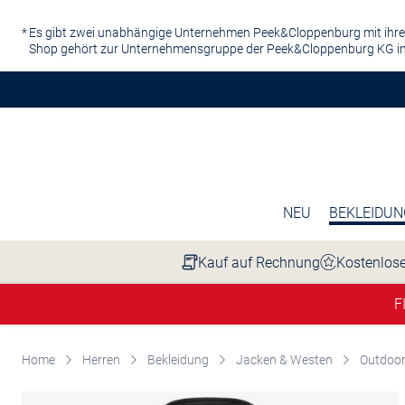
Zum Hauptinhalt springen
Es gibt zwei unabhängige Unternehmen Peek&Cloppenburg mit ihre
Shop gehört zur Unternehmensgruppe der Peek&Cloppenburg KG in
NEU
BEKLEIDUN
Kauf auf Rechnung
Kostenlose
F
Home
Herren
Bekleidung
Jacken & Westen
Outdoor