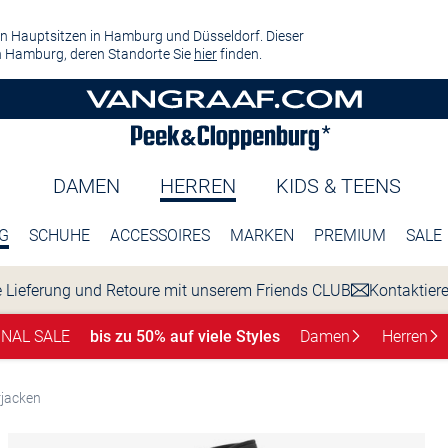
n Hauptsitzen in Hamburg und Düsseldorf. Dieser
 Hamburg, deren Standorte Sie
hier
finden.
DAMEN
HERREN
KIDS & TEENS
G
SCHUHE
ACCESSOIRES
MARKEN
PREMIUM
SALE
 Lieferung und Retoure mit unserem Friends CLUB
Kontaktier
INAL SALE
bis zu 50% auf viele Styles
Damen
Herren
jacken