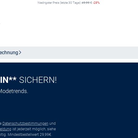
Niedrigster Preis (letzte 30 Tage):
49,99
€
-28%
n
Größe auswählen
echnung
IN**
SICHERN!
 Modetrends.
ie
Datenschutzbestimmungen
und
eldung
ist jederzeit möglich, siehe
tig. Mindestbestellwert 29,99€.