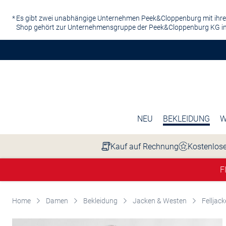
Zum Hauptinhalt springen
Es gibt zwei unabhängige Unternehmen Peek&Cloppenburg mit ihre
Shop gehört zur Unternehmensgruppe der Peek&Cloppenburg KG in
NEU
BEKLEIDUNG
W
Kauf auf Rechnung
Kostenlose
F
Home
Damen
Bekleidung
Jacken & Westen
Felljac