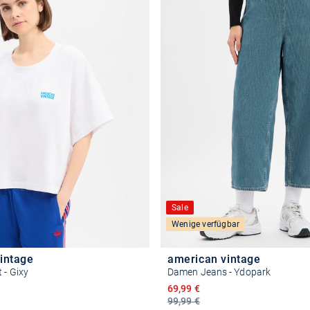
Sale
Wenige verfügbar
intage
american vintage
 - Gixy
Damen Jeans - Ydopark
reis
Ermäßigter Preis
69,99 €
99,99 €