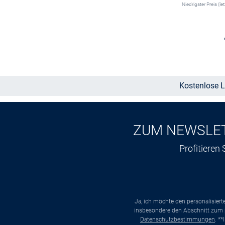
Niedrigster Preis (le
Größe auswählen
Kostenlose L
ZUM NEWSLE
Profitieren
Ja, ich möchte den personalisier
insbesondere den Abschnitt zum p
Datenschutzbestimmungen
. *