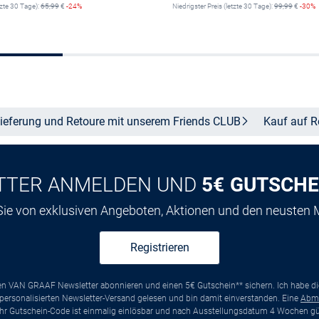
tzte 30 Tage):
65,99
€
-24%
Niedrigster Preis (letzte 30 Tage):
99,99
€
-30%
Größe auswählen
Größe auswähle
ieferung und Retoure mit unserem Friends
CLUB
Kauf auf
R
TTER ANMELDEN UND
5€ GUTSCHE
 Sie von exklusiven Angeboten, Aktionen und den neusten
Registrieren
ten VAN GRAAF Newsletter abonnieren und einen 5€ Gutschein** sichern. Ich habe d
ersonalisierten Newsletter-Versand gelesen und bin damit einverstanden. Eine
Abm
*Ihr Gutschein-Code ist einmalig einlösbar und nach Ausstellungsdatum 4 Wochen gül