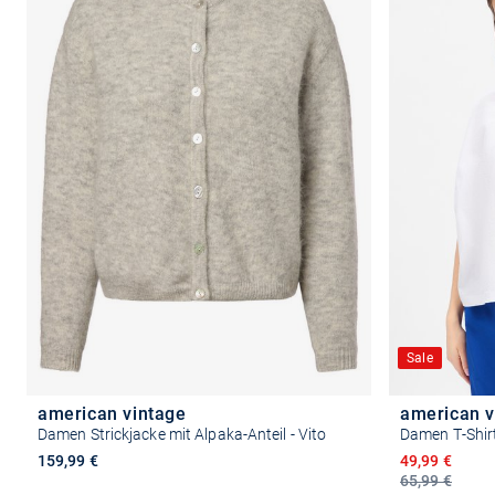
Sale
american vintage
american v
Damen Strickjacke mit Alpaka-Anteil - Vito
Damen T-Shirt
Ermäßigter P
159,99 €
49,99 €
65,99 €