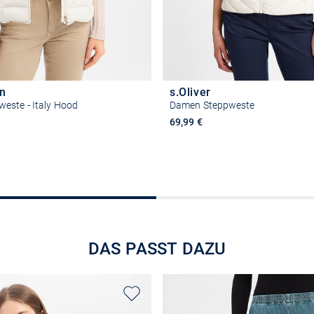
yn
s.Oliver
este - Italy Hood
Damen Steppweste
69,99 €
Größe auswählen
Größe auswähle
DAS PASST DAZU