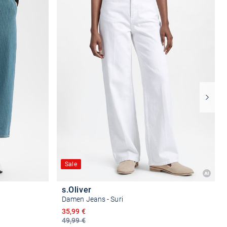
Sale
s.Oliver
Damen Jeans - Suri
Ermäßigter Preis
35,99 €
49,99 €