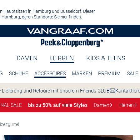
n Hauptsitzen in Hamburg und Düsseldorf. Dieser
 Hamburg, deren Standorte Sie
hier
finden.
DAMEN
HERREN
KIDS & TEENS
G
SCHUHE
ACCESSOIRES
MARKEN
PREMIUM
SALE
 Lieferung und Retoure mit unserem Friends CLUB
Kontaktier
INAL SALE
bis zu 50% auf viele Styles
Damen
Herren
izeitgürtel