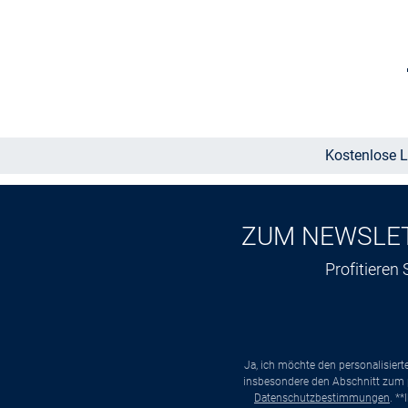
Größe auswählen
Kostenlose L
ZUM NEWSLE
Profitieren
Ja, ich möchte den personalisier
insbesondere den Abschnitt zum p
Datenschutzbestimmungen
. *