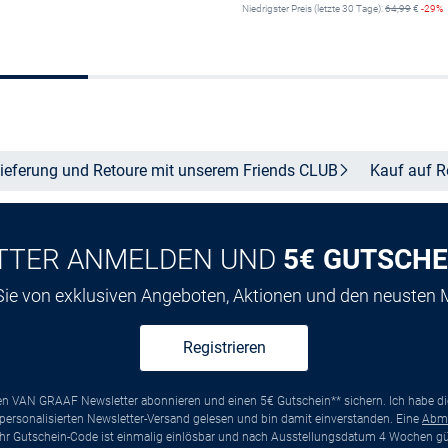
Niedrigster Preis (letzte 30 Tage):
64,99
€
-29%
+
Größe auswählen
In den Warenkor
ieferung und Retoure mit unserem Friends
CLUB
Kauf auf
R
TTER ANMELDEN UND
5€ GUTSCHE
 Sie von exklusiven Angeboten, Aktionen und den neusten
Registrieren
ten VAN GRAAF Newsletter abonnieren und einen 5€ Gutschein** sichern. Ich habe d
ersonalisierten Newsletter-Versand gelesen und bin damit einverstanden. Eine
Abm
*Ihr Gutschein-Code ist einmalig einlösbar und nach Ausstellungsdatum 4 Wochen gül