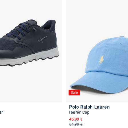
Sale
Polo Ralph Lauren
er
Herren Cap
Ermäßigter Preis
45,99 €
64,99 €