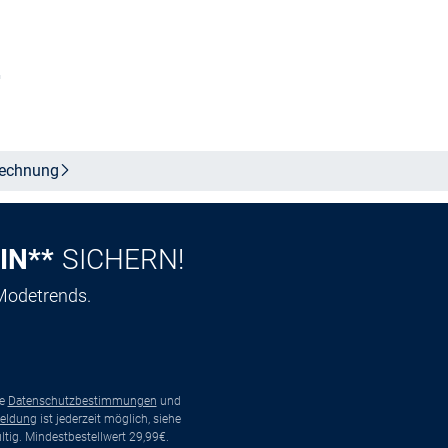
2
In den Warenkorb
b
echnung
IN**
SICHERN!
 Modetrends.
ie
Datenschutzbestimmungen
und
eldung
ist jederzeit möglich, siehe
tig. Mindestbestellwert 29,99€.