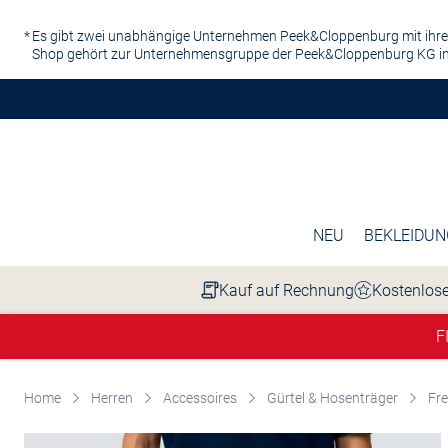
Zum Hauptinhalt springen
Es gibt zwei unabhängige Unternehmen Peek&Cloppenburg mit ihre
Shop gehört zur Unternehmensgruppe der Peek&Cloppenburg KG in
NEU
BEKLEIDUN
Kauf auf Rechnung
Kostenlose
F
Home
Herren
Accessoires
Gürtel & Hosenträger
Fre