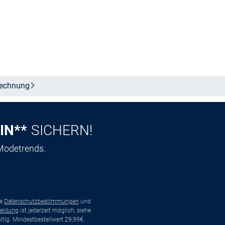
b
In den Warenkorb
echnung
IN**
SICHERN!
 Modetrends.
ie
Datenschutzbestimmungen
und
eldung
ist jederzeit möglich, siehe
tig. Mindestbestellwert 29,99€.