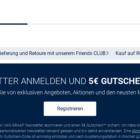
Größe auswählen
In den Warenkor
ieferung und Retoure mit unserem Friends
CLUB
Kauf auf
R
TTER ANMELDEN UND
5€ GUTSCHE
 Sie von exklusiven Angeboten, Aktionen und den neusten
Registrieren
ten VAN GRAAF Newsletter abonnieren und einen 5€ Gutschein** sichern. Ich habe d
ersonalisierten Newsletter-Versand gelesen und bin damit einverstanden. Eine
Abm
*Ihr Gutschein-Code ist einmalig einlösbar und nach Ausstellungsdatum 4 Wochen gül