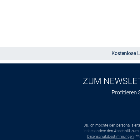
Größe auswählen
Kostenlose L
ZUM NEWSLE
Profitieren
Ja, ich möchte den personalisier
insbesondere den Abschnitt zum p
Datenschutzbestimmungen
. *