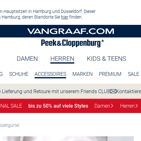
n Hauptsitzen in Hamburg und Düsseldorf. Dieser
 Hamburg, deren Standorte Sie
hier
finden.
DAMEN
HERREN
KIDS & TEENS
G
SCHUHE
ACCESSOIRES
MARKEN
PREMIUM
SALE
 Lieferung und Retoure mit unserem Friends CLUB
Kontaktier
INAL SALE
bis zu 50% auf viele Styles
Damen
Herren
izeitgürtel