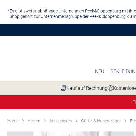
Zum Hauptinhalt springen
Es gibt zwei unabhängige Unternehmen Peek&Cloppenburg mit ihre
Shop gehört zur Unternehmensgruppe der Peek&Cloppenburg KG in
NEU
BEKLEIDUN
Kauf auf Rechnung
Kostenlose
F
Home
Herren
Accessoires
Gürtel & Hosenträger
Fre