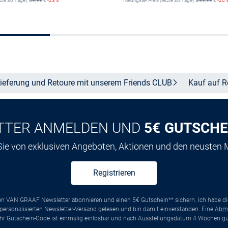
tzte 30 Tage):
59,99
€
-23%
Niedrigster Preis (letzte 30 Tage):
299,99
€
-20
Größe auswählen
In den Warenkor
ieferung und Retoure mit unserem Friends
CLUB
Kauf auf
R
TTER ANMELDEN UND
5€ GUTSCHE
 Sie von exklusiven Angeboten, Aktionen und den neusten
Registrieren
ten VAN GRAAF Newsletter abonnieren und einen 5€ Gutschein** sichern. Ich habe d
ersonalisierten Newsletter-Versand gelesen und bin damit einverstanden. Eine
Abm
*Ihr Gutschein-Code ist einmalig einlösbar und nach Ausstellungsdatum 4 Wochen gül