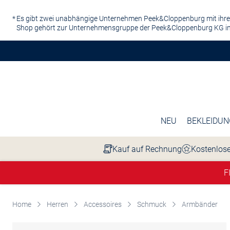
Zum Hauptinhalt springen
Es gibt zwei unabhängige Unternehmen Peek&Cloppenburg mit ihre
Shop gehört zur Unternehmensgruppe der Peek&Cloppenburg KG in
NEU
BEKLEIDUN
Kauf auf Rechnung
Kostenlose
F
Home
Herren
Accessoires
Schmuck
Armbänder