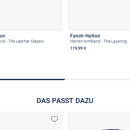
ton
Fynch-Hatton
d - The Leather Classic
Herren Armband - The Layering
119,99 €
In den Warenkorb
In den Warenkor
DAS PASST DAZU