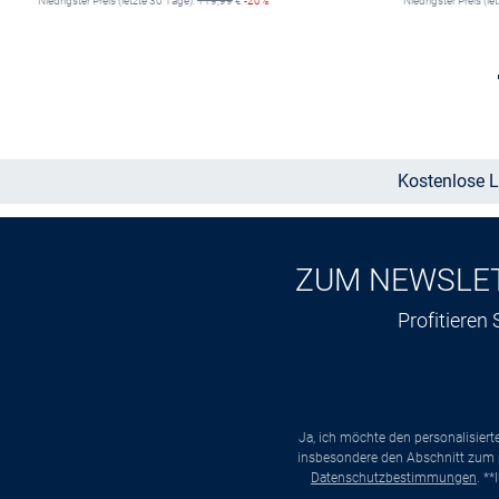
Niedrigster Preis (letzte 30 Tage):
119,99
€
-20%
Niedrigster Preis (le
In den Warenkorb
Kostenlose L
ZUM NEWSLE
Profitieren
Ja, ich möchte den personalisier
insbesondere den Abschnitt zum p
Datenschutzbestimmungen
. *