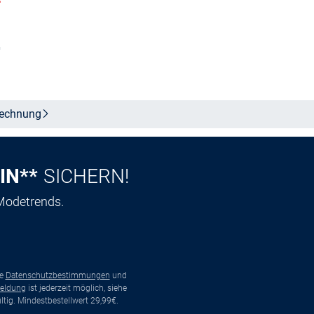
%
In den Warenkorb
b
echnung
IN**
SICHERN!
 Modetrends.
ie
Datenschutzbestimmungen
und
eldung
ist jederzeit möglich, siehe
tig. Mindestbestellwert 29,99€.