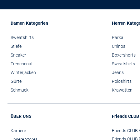
Damen Kategorien
Herren Kateg
Sweatshirts
Parka
Stiefel
Chinos
Sneaker
Boxershorts
Trenchcoat
Sweatshirts
Winterjacken
Jeans
Gürtel
Poloshirts
Schmuck
Krawatten
ÜBER UNS
Friends CLUB
Karriere
Friends CLUB V
Friends CLUB 
Unsere Stores