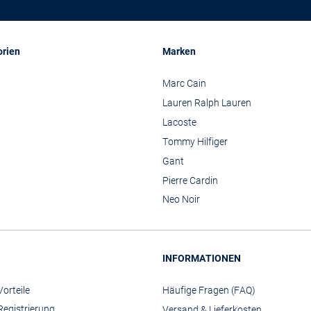
orien
Marken
Marc Cain
Lauren Ralph Lauren
Lacoste
Tommy Hilfiger
Gant
Pierre Cardin
Neo Noir
INFORMATIONEN
orteile
Häufige Fragen (FAQ)
Registrierung
Versand & Lieferkosten