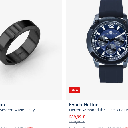
Sale
ton
Fynch-Hatton
 Modern Masculinity
Herren Armbanduhr - The Blue C
reis
Ermäßigter Preis
239,99 €
299,99 €