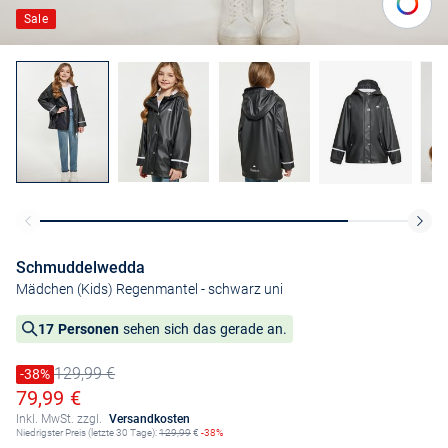
Sale
Schmuddelwedda
Mädchen (Kids) Regenmantel
- schwarz uni
17 Personen
sehen sich das gerade an.
129,99 €
Preis reduziert um
-38%
Alter Preis
Ermäßigter Preis
79,99 €
Inkl. MwSt. zzgl.
Versandkosten
Niedrigster Preis (letzte 30 Tage):
129,99
€
-38%