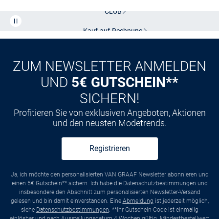
CLUB
Kauf auf
Rechnung
ZUM NEWSLETTER ANMELDEN
UND
5€ GUTSCHEIN**
SICHERN!
Profitieren Sie von exklusiven Angeboten, Aktionen
und den neusten Modetrends.
Registrieren
Ja, ich möchte den personalisierten VAN GRAAF Newsletter abonnieren und
einen 5€ Gutschein** sichern. Ich habe die
Datenschutzbestimmungen
und
insbesondere den Abschnitt zum personalisierten Newsletter-Versand
gelesen und bin damit einverstanden. Eine
Abmeldung
ist jederzeit möglich,
siehe
Datenschutzbestimmungen
. **Ihr Gutschein-Code ist einmalig
einlösbar und nach Ausstellungsdatum 4 Wochen gültig. Mindestbestellwert