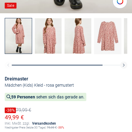
Sale
Dreimaster
Mädchen (Kids) Kleid
- rosa gemustert
59 Personen
sehen sich das gerade an.
79,99 €
Preis reduziert um
-38%
Alter Preis
Ermäßigter Preis
49,99 €
Inkl. MwSt. zzgl.
Versandkosten
Niedrigster Preis (letzte 30 Tage):
79,99
€
-38%