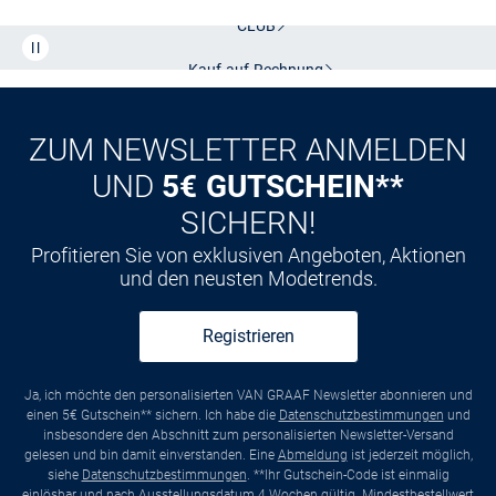
CLUB
Kauf auf
Rechnung
ZUM NEWSLETTER ANMELDEN
UND
5€ GUTSCHEIN**
SICHERN!
Profitieren Sie von exklusiven Angeboten, Aktionen
und den neusten Modetrends.
Registrieren
Ja, ich möchte den personalisierten VAN GRAAF Newsletter abonnieren und
einen 5€ Gutschein** sichern. Ich habe die
Datenschutzbestimmungen
und
insbesondere den Abschnitt zum personalisierten Newsletter-Versand
gelesen und bin damit einverstanden. Eine
Abmeldung
ist jederzeit möglich,
siehe
Datenschutzbestimmungen
. **Ihr Gutschein-Code ist einmalig
einlösbar und nach Ausstellungsdatum 4 Wochen gültig. Mindestbestellwert