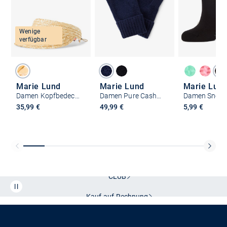
Wenige
verfügbar
Marie Lund
Marie Lund
Marie Lun
Damen Kopfbedeckung
Damen Pure Cashmere Handschuhe
35,99 €
49,99 €
5,99 €
Kostenlose Lieferung und Retoure mit unserem Friends
CLUB
Kauf auf
Rechnung