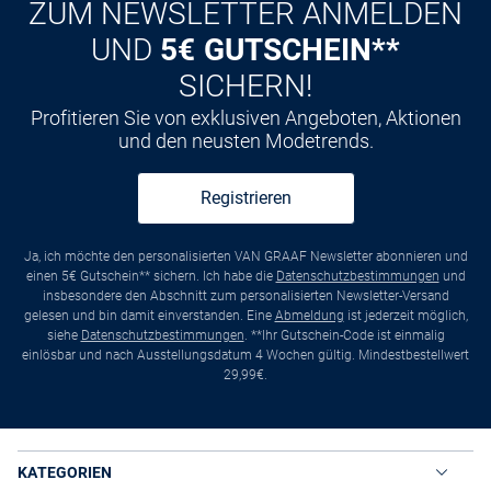
ZUM NEWSLETTER ANMELDEN
UND
5€ GUTSCHEIN**
SICHERN!
Profitieren Sie von exklusiven Angeboten, Aktionen
und den neusten Modetrends.
Registrieren
Ja, ich möchte den personalisierten VAN GRAAF Newsletter abonnieren und
einen 5€ Gutschein** sichern. Ich habe die
Datenschutzbestimmungen
und
insbesondere den Abschnitt zum personalisierten Newsletter-Versand
gelesen und bin damit einverstanden. Eine
Abmeldung
ist jederzeit möglich,
siehe
Datenschutzbestimmungen
. **Ihr Gutschein-Code ist einmalig
einlösbar und nach Ausstellungsdatum 4 Wochen gültig. Mindestbestellwert
29,99€.
KATEGORIEN