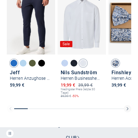
Sale
Jeff
Nils Sundström
Herren Anzughose - JFEzra
Herren Businesshemd
Ermäßigter Preis
59,99 €
19,99 €
39,99 €
39,99 €
Niedrigster Preis (letzte 30
Tage):
39,99
€
-50%
Kostenlose Lieferung und Retoure mit unserem Friends