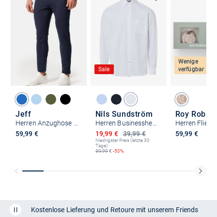
Wenige
Sale
verfügbar
Jeff
Nils Sundström
Roy Robso
Herren Anzughose - JFEzra
Herren Businesshemd
Ermäßigter Preis
59,99 €
19,99 €
39,99 €
59,99 €
Niedrigster Preis (letzte 30
Tage):
39,99
€
-50%
Kostenlose Lieferung und Retoure mit unserem Friends