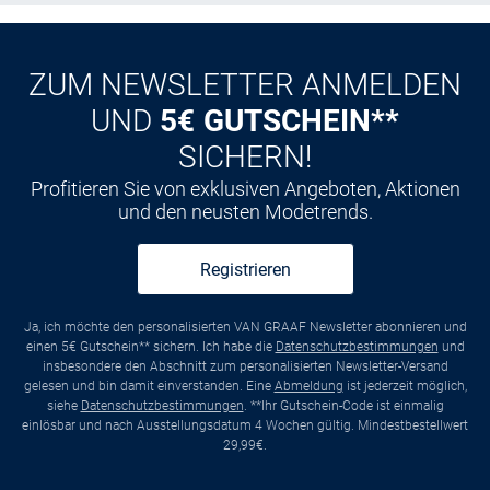
CLUB
Kauf auf
Rechnung
ZUM NEWSLETTER ANMELDEN
UND
5€ GUTSCHEIN**
SICHERN!
Profitieren Sie von exklusiven Angeboten, Aktionen
und den neusten Modetrends.
Registrieren
Ja, ich möchte den personalisierten VAN GRAAF Newsletter abonnieren und
einen 5€ Gutschein** sichern. Ich habe die
Datenschutzbestimmungen
und
insbesondere den Abschnitt zum personalisierten Newsletter-Versand
gelesen und bin damit einverstanden. Eine
Abmeldung
ist jederzeit möglich,
siehe
Datenschutzbestimmungen
. **Ihr Gutschein-Code ist einmalig
einlösbar und nach Ausstellungsdatum 4 Wochen gültig. Mindestbestellwert
29,99€.