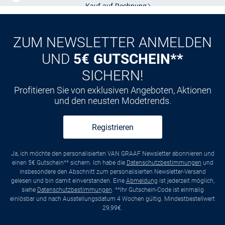
Kauf auf
Rechnung
ZUM NEWSLETTER ANMELDEN
UND
5€ GUTSCHEIN**
SICHERN!
Profitieren Sie von exklusiven Angeboten, Aktionen
und den neusten Modetrends.
Registrieren
Ja, ich möchte den personalisierten VAN GRAAF Newsletter abonnieren und
einen 5€ Gutschein** sichern. Ich habe die
Datenschutzbestimmungen
und
insbesondere den Abschnitt zum personalisierten Newsletter-Versand
gelesen und bin damit einverstanden. Eine
Abmeldung
ist jederzeit möglich,
siehe
Datenschutzbestimmungen
. **Ihr Gutschein-Code ist einmalig
einlösbar und nach Ausstellungsdatum 4 Wochen gültig. Mindestbestellwert
29,99€.