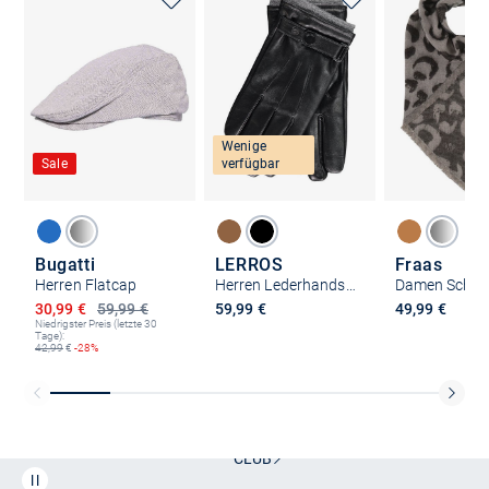
Wenige
Sale
verfügbar
Bugatti
LERROS
Fraas
Herren Flatcap
Herren Lederhandschuhe
Damen Schal
Ermäßigter Preis
30,99 €
59,99 €
59,99 €
49,99 €
Niedrigster Preis (letzte 30
Tage):
42,99
€
-28%
Kostenlose Lieferung und Retoure mit unserem Friends
CLUB