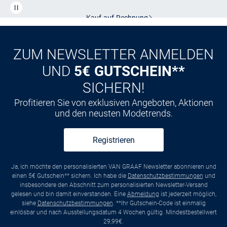
CLUB
Kauf auf
Rechnung
ZUM NEWSLETTER ANMELDEN
UND
5€ GUTSCHEIN**
SICHERN!
Profitieren Sie von exklusiven Angeboten, Aktionen
und den neusten Modetrends.
Registrieren
Ja, ich möchte den personalisierten VAN GRAAF Newsletter abonnieren und
einen 5€ Gutschein** sichern. Ich habe die
Datenschutzbestimmungen
und
insbesondere den Abschnitt zum personalisierten Newsletter-Versand
gelesen und bin damit einverstanden. Eine
Abmeldung
ist jederzeit möglich,
siehe
Datenschutzbestimmungen
. **Ihr Gutschein-Code ist einmalig
einlösbar und nach Ausstellungsdatum 4 Wochen gültig. Mindestbestellwert
29,99€.