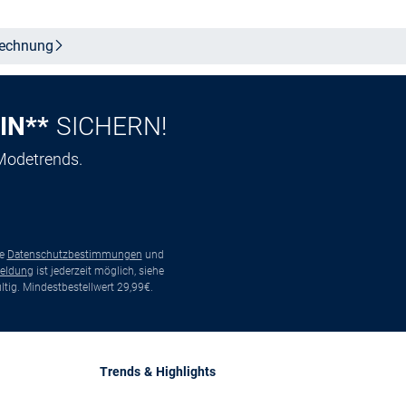
echnung
IN**
SICHERN!
 Modetrends.
ie
Datenschutzbestimmungen
und
eldung
ist jederzeit möglich, siehe
tig. Mindestbestellwert 29,99€.
Trends & Highlights