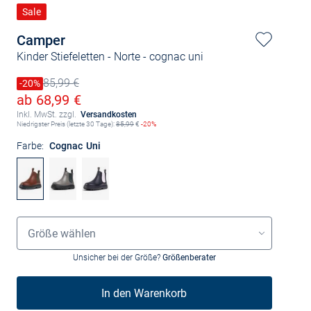
Sale
Camper
Kinder Stiefeletten - Norte
- cognac uni
85,99 €
Preis reduziert um
-20%
Alter Preis
Ermäßigter Preis
ab 68,99 €
Inkl. MwSt. zzgl.
Versandkosten
Niedrigster Preis (letzte 30 Tage):
85,99
€
-20%
Farbe:
Cognac Uni
Größenauswahl
Größe wählen
Unsicher bei der Größe?
Größenberater
In den Warenkorb