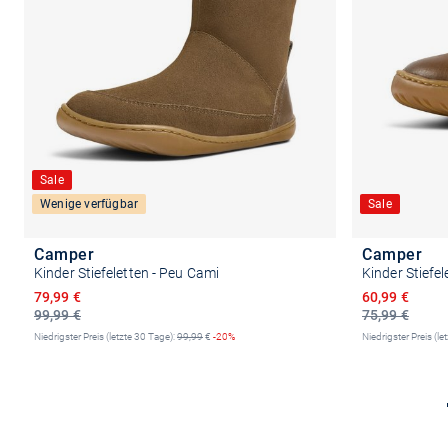
Sale
Wenige verfügbar
Sale
Camper
Camper
Kinder Stiefeletten - Peu Cami
Kinder Stiefe
Ermäßigter Preis
Ermäßigter P
79,99 €
60,99 €
99,99 €
75,99 €
Niedrigster Preis (letzte 30 Tage):
99,99
€
-20%
Niedrigster Preis (le
Größe auswählen