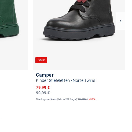
Sale
Camper
Kinder Stiefeletten - Norte Twins
Ermäßigter Preis
79,99 €
99,99 €
Niedrigster Preis (letzte 30 Tage):
99,99
€
-20%
n
Größe auswählen