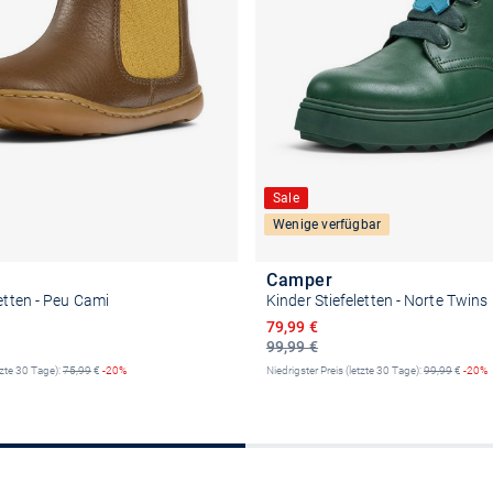
Sale
Wenige verfügbar
Camper
letten - Peu Cami
Kinder Stiefeletten - Norte Twins
reis
Ermäßigter Preis
79,99 €
99,99 €
tzte 30 Tage):
75,99
€
-20%
Niedrigster Preis (letzte 30 Tage):
99,99
€
-20%
Größe auswählen
Größe auswähle