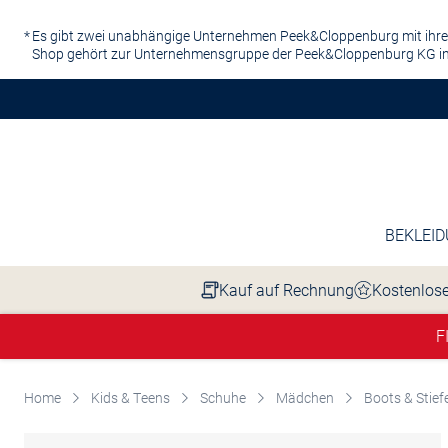
Zum Hauptinhalt springen
Es gibt zwei unabhängige Unternehmen Peek&Cloppenburg mit ihre
Shop gehört zur Unternehmensgruppe der Peek&Cloppenburg KG in
BEKLEI
Kauf auf Rechnung
Kostenlose
F
Home
Kids & Teens
Schuhe
Mädchen
Boots & Stief