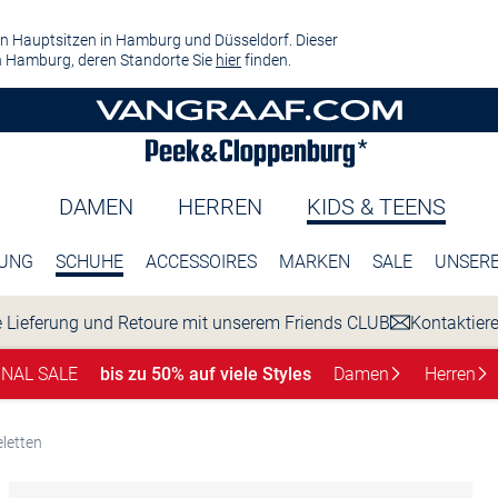
n Hauptsitzen in Hamburg und Düsseldorf. Dieser
 Hamburg, deren Standorte Sie
hier
finden.
DAMEN
HERREN
KIDS & TEENS
DUNG
SCHUHE
ACCESSOIRES
MARKEN
SALE
UNSERE
 Lieferung und Retoure mit unserem Friends CLUB
Kontaktier
INAL SALE
bis zu 50% auf viele Styles
Damen
Herren
eletten