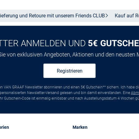
ieferung und Retoure mit unserem Friends
CLUB
Kauf auf
R
TTER ANMELDEN UND
5€ GUTSCHE
 Sie von exklusiven Angeboten, Aktionen und den neusten
Registrieren
ten VAN GRAAF Newsletter abonnieren und einen 5€ Gutschein** sichern. Ich habe d
ersonalisierten Newsletter-Versand gelesen und bin damit einverstanden. Eine
Abm
*Ihr Gutschein-Code ist einmalig einlösbar und nach Ausstellungsdatum 4 Wochen gül
orien
Marken