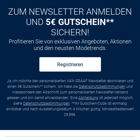
ZUM NEWSLETTER ANMELDEN
UND
5€ GUTSCHEIN**
SICHERN!
Profitieren Sie von exklusiven Angeboten, Aktionen
und den neusten Modetrends.
Registrieren
Ja, ich möchte den personalisierten VAN GRAAF Newsletter abonnieren und
einen 5€ Gutschein** sichern. Ich habe die
Datenschutzbestimmungen
und
insbesondere den Abschnitt zum personalisierten Newsletter-Versand
gelesen und bin damit einverstanden. Eine
Abmeldung
ist jederzeit möglich,
siehe
Datenschutzbestimmungen
. **Ihr Gutschein-Code ist einmalig
einlösbar und nach Ausstellungsdatum 4 Wochen gültig. Mindestbestellwert
29,99€.