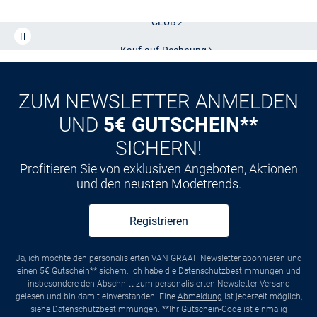
CLUB
Kauf auf
Rechnung
ZUM NEWSLETTER ANMELDEN
UND
5€ GUTSCHEIN**
SICHERN!
Profitieren Sie von exklusiven Angeboten, Aktionen
und den neusten Modetrends.
Registrieren
Ja, ich möchte den personalisierten VAN GRAAF Newsletter abonnieren und
einen 5€ Gutschein** sichern. Ich habe die
Datenschutzbestimmungen
und
insbesondere den Abschnitt zum personalisierten Newsletter-Versand
gelesen und bin damit einverstanden. Eine
Abmeldung
ist jederzeit möglich,
siehe
Datenschutzbestimmungen
. **Ihr Gutschein-Code ist einmalig