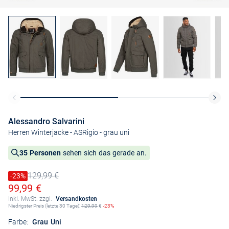
Alessandro Salvarini
Herren Winterjacke - ASRigio
- grau uni
35 Personen
sehen sich das gerade an.
129,99 €
Preis reduziert um
-23%
Alter Preis
Ermäßigter Preis
99,99 €
Inkl. MwSt. zzgl.
Versandkosten
Niedrigster Preis (letzte 30 Tage):
129,99
€
-23%
Farbe:
Grau Uni