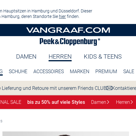
n Hauptsitzen in Hamburg und Düsseldorf. Dieser
 Hamburg, deren Standorte Sie
hier
finden.
DAMEN
HERREN
KIDS & TEENS
G
SCHUHE
ACCESSOIRES
MARKEN
PREMIUM
SALE
 Lieferung und Retoure mit unserem Friends CLUB
Kontaktier
INAL SALE
bis zu 50% auf viele Styles
Damen
Herren
ns