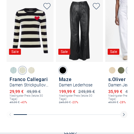
Sale
Sale
Sale
Franco Callegari
Maze
s.Oliver
Damen Strickpullover
Damen Lederhose
Damen Jeans 
Ermäßigter Preis
Ermäßigter Preis
Ermäßigter P
29,99 €
49,99 €
199,99 €
249,99 €
35,99 €
49,9
Niedrigster Preis (letzte 30
Niedrigster Preis (letzte 30
Niedrigster Preis (le
Tage):
Tage):
Tage):
49,99
€
-40%
249,99
€
-20%
49,99
€
-28%
Kostenlose Lieferung und Retoure mit unserem Friends
CLUB