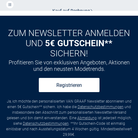
Kauf auf
Rechnung
ZUM NEWSLETTER ANMELDEN
UND
5€ GUTSCHEIN**
SICHERN!
Profitieren Sie von exklusiven Angeboten, Aktionen
und den neusten Modetrends.
Registrieren
Ja, ich möchte den personalisierten VAN GRAAF Newsletter abonnieren und
einen 5€ Gutschein** sichern. Ich habe die
Datenschutzbestimmungen
und
insbesondere den Abschnitt zum personalisierten Newsletter-Versand
gelesen und bin damit einverstanden. Eine
Abmeldung
ist jederzeit möglich,
siehe
Datenschutzbestimmungen
. **Ihr Gutschein-Code ist einmalig
einlösbar und nach Ausstellungsdatum 4 Wochen gültig. Mindestbestellwert
29,99€.