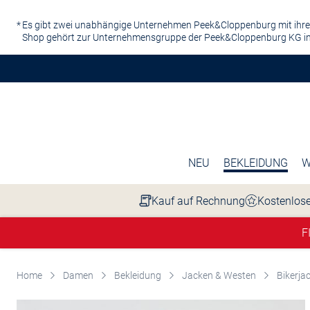
Zum Hauptinhalt springen
Es gibt zwei unabhängige Unternehmen Peek&Cloppenburg mit ihre
Shop gehört zur Unternehmensgruppe der Peek&Cloppenburg KG in
NEU
BEKLEIDUNG
W
Kauf auf Rechnung
Kostenlose
F
Home
Damen
Bekleidung
Jacken & Westen
Bikerja