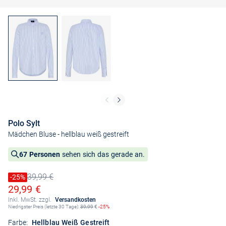
Polo Sylt
Mädchen Bluse
- hellblau weiß gestreift
67 Personen
sehen sich das gerade an.
39,99 €
Preis reduziert um
-25%
Alter Preis
Ermäßigter Preis
29,99 €
Inkl. MwSt. zzgl.
Versandkosten
Niedrigster Preis (letzte 30 Tage):
39,99
€
-25%
Farbe:
Hellblau Weiß Gestreift