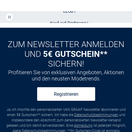
CLUB
Kauf auf
Rechnung
ZUM NEWSLETTER ANMELDEN
UND
5€ GUTSCHEIN**
SICHERN!
Profitieren Sie von exklusiven Angeboten, Aktionen
und den neusten Modetrends.
Registrieren
Ja, ich möchte den personalisierten VAN GRAAF Newsletter abonnieren und
einen 5€ Gutschein** sichern. Ich habe die
Datenschutzbestimmungen
und
insbesondere den Abschnitt zum personalisierten Newsletter-Versand
gelesen und bin damit einverstanden. Eine
Abmeldung
ist jederzeit möglich,
siehe
Datenschutzbestimmungen
. **Ihr Gutschein-Code ist einmalig