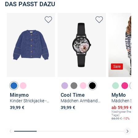
DAS PASST DAZU
Sale
Minymo
Cool Time
MyMo
Kinder Strickjacke - MICardigan
Mädchen Armbanduhr - The Cool Rose Flower Power
Ermäßigter P
39,99 €
39,99 €
ab 59,99 €
1
Niedrigster Preis (le
Tage):
66,99
€
-10%
Kostenlose Lieferung und Retoure mit unserem Friends