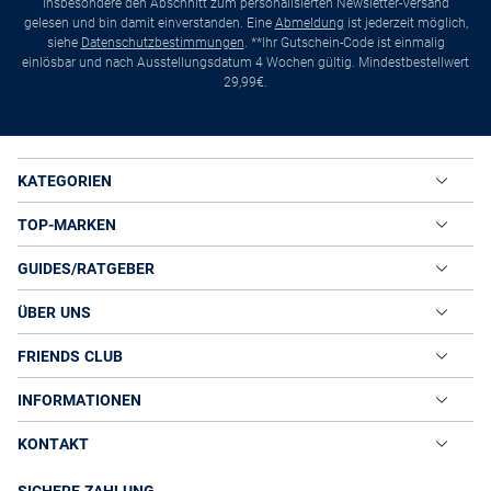
insbesondere den Abschnitt zum personalisierten Newsletter-Versand
gelesen und bin damit einverstanden. Eine
Abmeldung
ist jederzeit möglich,
siehe
Datenschutzbestimmungen
. **Ihr Gutschein-Code ist einmalig
einlösbar und nach Ausstellungsdatum 4 Wochen gültig. Mindestbestellwert
29,99€.
KATEGORIEN
TOP-MARKEN
GUIDES/RATGEBER
ÜBER UNS
FRIENDS CLUB
INFORMATIONEN
KONTAKT