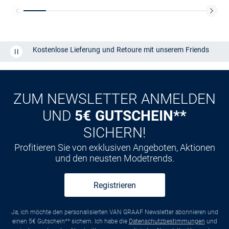
Kostenlose Lieferung und Retoure mit unserem Friends
CLUB
Kauf auf
Rechnung
ZUM NEWSLETTER ANMELDEN
UND
5€ GUTSCHEIN**
SICHERN!
Profitieren Sie von exklusiven Angeboten, Aktionen
und den neusten Modetrends.
Registrieren
Ja, ich möchte den personalisierten VAN GRAAF Newsletter abonnieren und
einen 5€ Gutschein** sichern. Ich habe die
Datenschutzbestimmungen
und