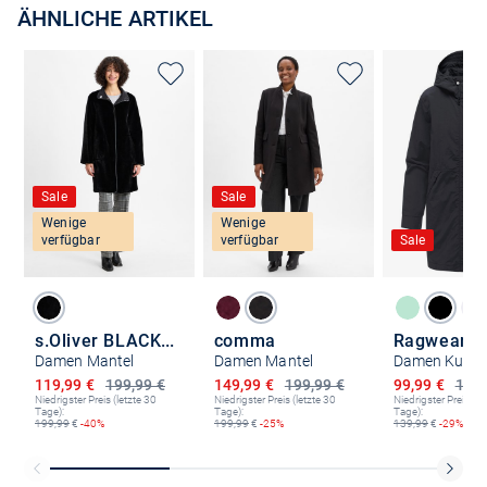
ÄHNLICHE ARTIKEL
Sale
Sale
Wenige
Wenige
verfügbar
verfügbar
Sale
s.Oliver BLACK LABEL
comma
Ragwear
Damen Mantel
Damen Mantel
Ermäßigter Preis
Ermäßigter Preis
Ermäßigter P
119,99 €
199,99 €
149,99 €
199,99 €
99,99 €
139,
Niedrigster Preis (letzte 30
Niedrigster Preis (letzte 30
Niedrigster Preis (le
Tage):
Tage):
Tage):
199,99
€
-40%
199,99
€
-25%
139,99
€
-29%