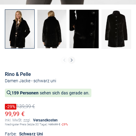
Rino & Pelle
Damen Jacke
- schwarz uni
159 Personen
sehen sich das gerade an.
139,99 €
Preis reduziert um
-29%
Alter Preis
Ermäßigter Preis
99,99 €
Inkl. MwSt. zzgl.
Versandkosten
Niedrigster Preis (letzte 30 Tage):
139,99
€
-29%
Farbe:
Schwarz Uni