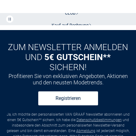
Kostenlose Lieferung und Retoure mit unserem Friends
CLUB
Kauf auf
Rechnung
ZUM NEWSLETTER ANMELDEN
UND
5€ GUTSCHEIN**
SICHERN!
Profitieren Sie von exklusiven Angeboten, Aktionen
und den neusten Modetrends.
Registrieren
Ja, ich möchte den personalisierten VAN GRAAF Newsletter abonnieren und
einen 5€ Gutschein** sichern. Ich habe die
Datenschutzbestimmungen
und
insbesondere den Abschnitt zum personalisierten Newsletter-Versand
gelesen und bin damit einverstanden. Eine
Abmeldung
ist jederzeit möglich,