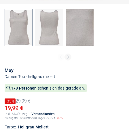
Mey
Damen Top
- hellgrau meliert
178 Personen
sehen sich das gerade an.
29,99 €
Preis reduziert um
-33%
Alter Preis
Ermäßigter Preis
19,99 €
Inkl. MwSt. zzgl.
Versandkosten
Niedrigster Preis (letzte 30 Tage):
29,99
€
-33%
Farbe:
Hellgrau Meliert