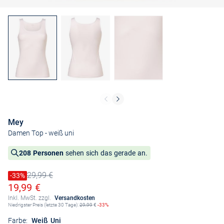
Mey
Damen Top
- weiß uni
208 Personen
sehen sich das gerade an.
29,99 €
Preis reduziert um
-33%
Alter Preis
Ermäßigter Preis
19,99 €
Inkl. MwSt. zzgl.
Versandkosten
Niedrigster Preis (letzte 30 Tage):
29,99
€
-33%
Farbe:
Weiß Uni