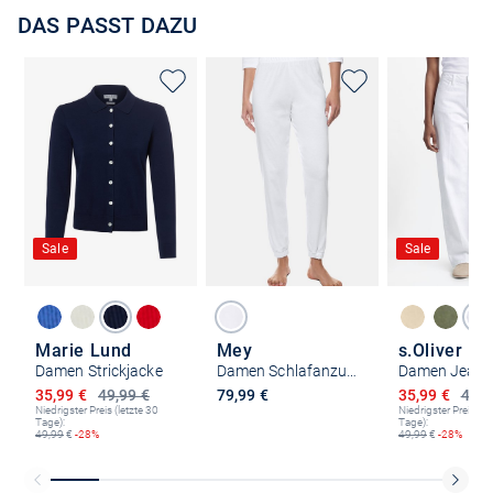
DAS PASST DAZU
Sale
Sale
Marie Lund
Mey
s.Oliver
Damen Strickjacke
Damen Schlafanzug Hose - Malea
Damen Jeans 
Ermäßigter Preis
Ermäßigter P
35,99 €
49,99 €
79,99 €
35,99 €
49,9
Niedrigster Preis (letzte 30
Niedrigster Preis (le
Tage):
Tage):
49,99
€
-28%
49,99
€
-28%