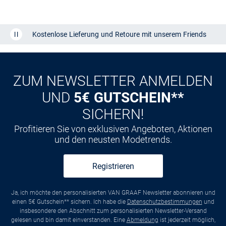
Kostenlose Lieferung und Retoure mit unserem Friends
CLUB
Kauf auf
Rechnung
ZUM NEWSLETTER ANMELDEN
UND
5€ GUTSCHEIN**
SICHERN!
Profitieren Sie von exklusiven Angeboten, Aktionen
und den neusten Modetrends.
Registrieren
Ja, ich möchte den personalisierten VAN GRAAF Newsletter abonnieren und
einen 5€ Gutschein** sichern. Ich habe die
Datenschutzbestimmungen
und
insbesondere den Abschnitt zum personalisierten Newsletter-Versand
gelesen und bin damit einverstanden. Eine
Abmeldung
ist jederzeit möglich,