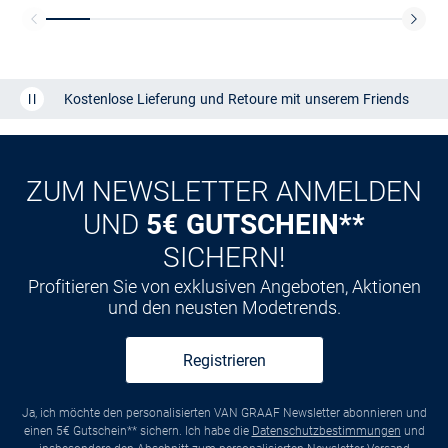
Kostenlose Lieferung und Retoure mit unserem Friends
CLUB
Kauf auf
Rechnung
ZUM NEWSLETTER ANMELDEN
UND
5€ GUTSCHEIN**
SICHERN!
Profitieren Sie von exklusiven Angeboten, Aktionen
und den neusten Modetrends.
Registrieren
Ja, ich möchte den personalisierten VAN GRAAF Newsletter abonnieren und
einen 5€ Gutschein** sichern. Ich habe die
Datenschutzbestimmungen
und