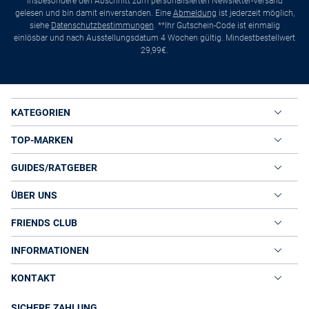
insbesondere den Abschnitt zum personalisierten Newsletter-Versand
gelesen und bin damit einverstanden. Eine
Abmeldung
ist jederzeit möglich,
siehe
Datenschutzbestimmungen
. **Ihr Gutschein-Code ist einmalig
einlösbar und nach Ausstellungsdatum 4 Wochen gültig. Mindestbestellwert
29,99€.
KATEGORIEN
TOP-MARKEN
GUIDES/RATGEBER
ÜBER UNS
FRIENDS CLUB
INFORMATIONEN
KONTAKT
SICHERE ZAHLUNG