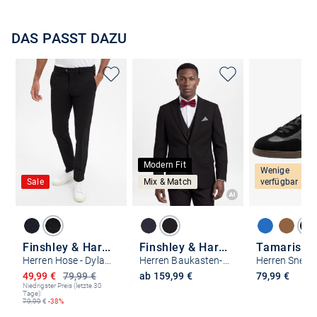
DAS PASST DAZU
Modern Fit
Wenige
Sale
Mix & Match
verfügbar
Finshley & Harding
Finshley & Harding
Tamaris
Herren Hose - Dylan Slim Fit
Herren Baukasten-Sakko Modern Fit
Herren Sneak
Ermäßigter Preis
49,99 €
79,99 €
ab 159,99 €
79,99 €
Niedrigster Preis (letzte 30
Tage):
79,99
€
-38%