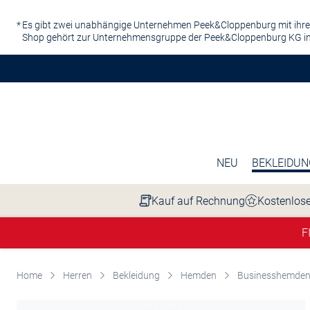
Zum Hauptinhalt springen
Es gibt zwei unabhängige Unternehmen Peek&Cloppenburg mit ihre
Shop gehört zur Unternehmensgruppe der Peek&Cloppenburg KG in
NEU
BEKLEIDUN
Kauf auf Rechnung
Kostenlose
F
Home
Herren
Bekleidung
Hemden
Businesshemde