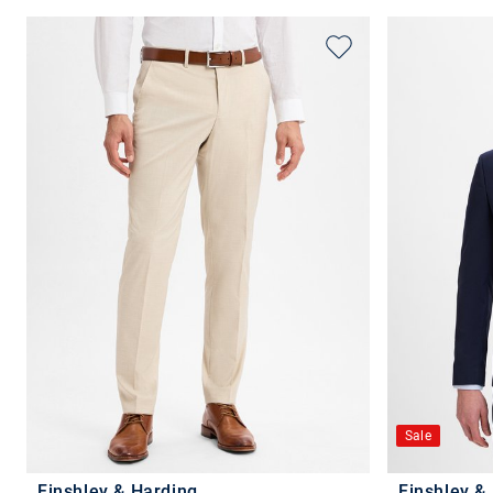
Sale
Finshley & Harding
Finshley &