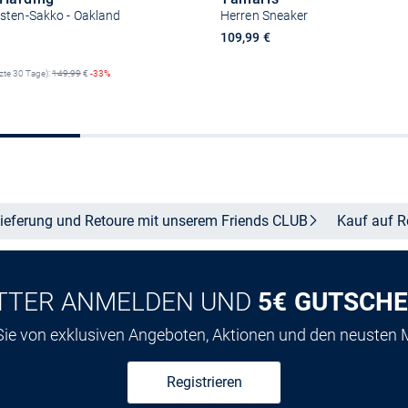
sten-Sakko - Oakland
Herren Sneaker
reis
109,99 €
tzte 30 Tage):
149,99
€
-33%
Größe auswähle
Größe auswählen
ieferung und Retoure mit unserem Friends
CLUB
Kauf auf
R
TTER ANMELDEN UND
5€ GUTSCHE
 Sie von exklusiven Angeboten, Aktionen und den neusten
Registrieren