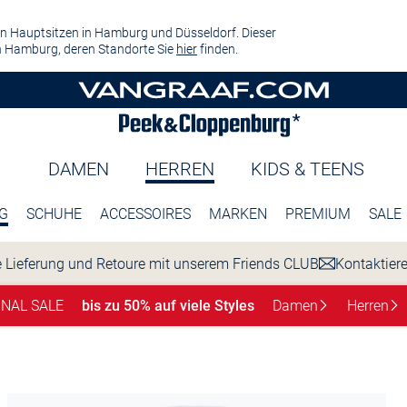
n Hauptsitzen in Hamburg und Düsseldorf. Dieser
 Hamburg, deren Standorte Sie
hier
finden.
DAMEN
HERREN
KIDS & TEENS
G
SCHUHE
ACCESSOIRES
MARKEN
PREMIUM
SALE
 Lieferung und Retoure mit unserem Friends CLUB
Kontaktier
INAL SALE
bis zu 50% auf viele Styles
Damen
Herren
n