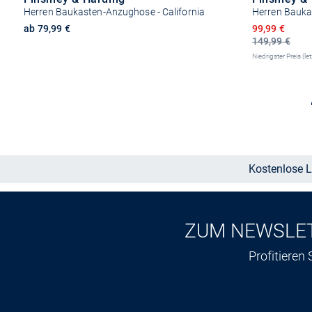
Herren Baukasten-Anzughose - California
Herren Bauka
Ermäßigter P
ab 79,99 €
99,99 €
149,99 €
Niedrigster Preis (le
Größe auswählen
Kostenlose L
ZUM NEWSLE
Profitieren