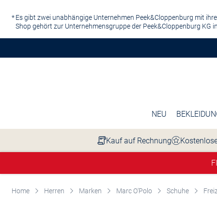
Zum Hauptinhalt springen
Es gibt zwei unabhängige Unternehmen Peek&Cloppenburg mit ihre
Shop gehört zur Unternehmensgruppe der Peek&Cloppenburg KG in
NEU
BEKLEIDUN
Kauf auf Rechnung
Kostenlose
F
Home
Herren
Marken
Marc O'Polo
Schuhe
Frei