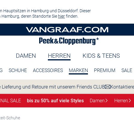
n Hauptsitzen in Hamburg und Düsseldorf. Dieser
 Hamburg, deren Standorte Sie
hier
finden.
DAMEN
HERREN
KIDS & TEENS
G
SCHUHE
ACCESSOIRES
MARKEN
PREMIUM
SALE
 Lieferung und Retoure mit unserem Friends CLUB
Kontaktier
INAL SALE
bis zu 50% auf viele Styles
Damen
Herren
zeit-Schuhe