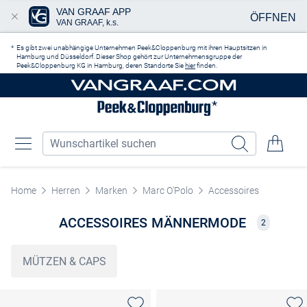
VAN GRAAF APP
ÖFFNEN
VAN GRAAF, k.s.
Zum Hauptinhalt springen
Es gibt zwei unabhängige Unternehmen Peek&Cloppenburg mit ihren Hauptsitzen in
Hamburg und Düsseldorf. Dieser Shop gehört zur Unternehmensgruppe der
Peek&Cloppenburg KG in Hamburg, deren Standorte Sie
hier
finden.
Home
Herren
Marken
Marc O'Polo
Accessoires
ACCESSOIRES MÄNNERMODE
2
MÜTZEN & CAPS