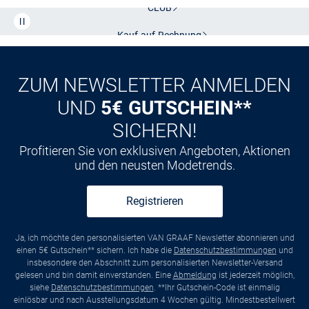
CLUB
Kauf auf
Rechnung
ZUM NEWSLETTER ANMELDEN
UND
5€ GUTSCHEIN**
SICHERN!
Profitieren Sie von exklusiven Angeboten, Aktionen
und den neusten Modetrends.
Registrieren
Ja, ich möchte den personalisierten VAN GRAAF Newsletter abonnieren und
einen 5€ Gutschein** sichern. Ich habe die
Datenschutzbestimmungen
und
insbesondere den Abschnitt zum personalisierten Newsletter-Versand
gelesen und bin damit einverstanden. Eine
Abmeldung
ist jederzeit möglich,
siehe
Datenschutzbestimmungen
. **Ihr Gutschein-Code ist einmalig
einlösbar und nach Ausstellungsdatum 4 Wochen gültig. Mindestbestellwert