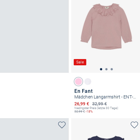
Sale
En Fant
Mädchen Langarmshirt - ENT-shirt
Ermäßigter Preis
26,99 €
32,99 €
Niedrigster Preis (letzte 30 Tage):
32,99
€
-18%