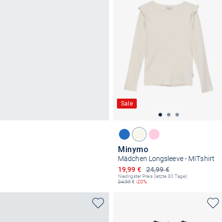
Sale
Minymo
Mädchen Longsleeve - MITshirt
Ermäßigter Preis
19,99 €
24,99 €
Niedrigster Preis (letzte 30 Tage):
24,99
€
-20%