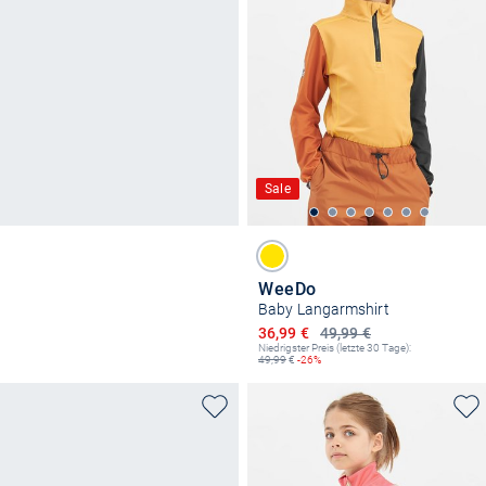
Sale
WeeDo
Baby Langarmshirt
Ermäßigter Preis
36,99 €
49,99 €
Niedrigster Preis (letzte 30 Tage):
49,99
€
-26%