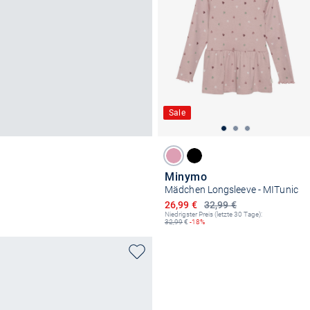
Sale
Minymo
Mädchen Longsleeve - MITunic
Ermäßigter Preis
26,99 €
32,99 €
Niedrigster Preis (letzte 30 Tage):
32,99
€
-18%