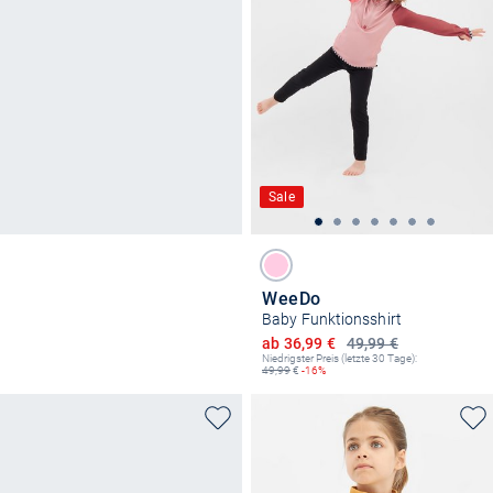
Sale
WeeDo
Baby Funktionsshirt
Ermäßigter Preis
ab 36,99 €
49,99 €
Niedrigster Preis (letzte 30 Tage):
49,99
€
-16%