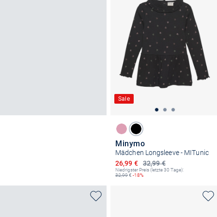
Sale
Minymo
Mädchen Longsleeve - MITunic
Ermäßigter Preis
26,99 €
32,99 €
Niedrigster Preis (letzte 30 Tage):
32,99
€
-18%