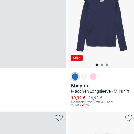
Sale
Minymo
Mädchen Longsleeve - MITshirt
Ermäßigter Preis
19,99 €
24,99 €
Niedrigster Preis (letzte 30 Tage):
24,99
€
-20%