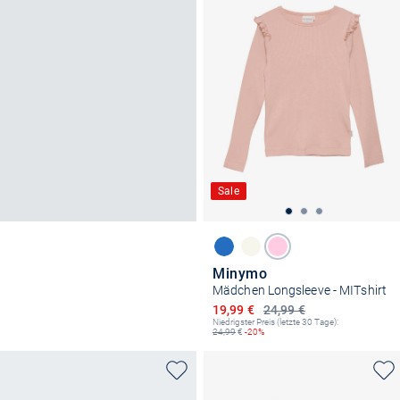
Sale
Minymo
Mädchen Longsleeve - MITshirt
Ermäßigter Preis
19,99 €
24,99 €
Niedrigster Preis (letzte 30 Tage):
24,99
€
-20%