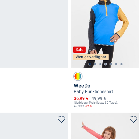
Sale
Wenige verfügbar
WeeDo
Baby Funktionsshirt
Ermäßigter Preis
36,99 €
49,99 €
Niedrigster Preis (letzte 30 Tage):
49,99
€
-26%