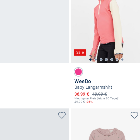
Sale
WeeDo
Baby Langarmshirt
Ermäßigter Preis
36,99 €
49,99 €
Niedrigster Preis (letzte 30 Tage):
49,99
€
-26%