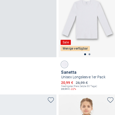
Sale
Wenige verfügbar
Sanetta
Unisex Longsleeve 1er Pack
Ermäßigter Preis
20,99 €
26,99 €
Niedrigster Preis (letzte 30 Tage):
26,99
€
-22%