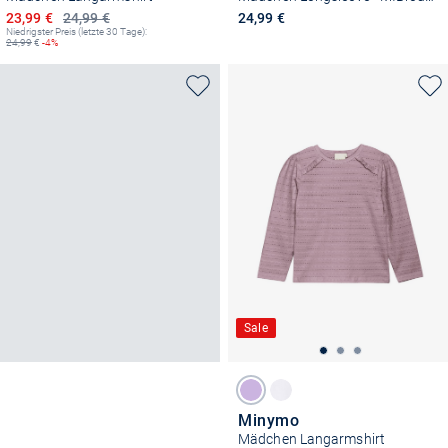
Ermäßigter Preis
23,99 €
24,99 €
24,99 €
Niedrigster Preis (letzte 30 Tage):
24,99
€
-4%
Sale
Minymo
Mädchen Langarmshirt