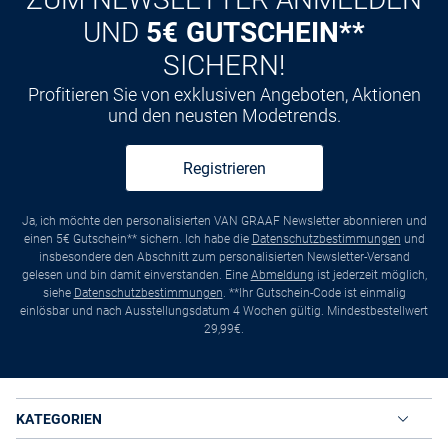
UND
5€ GUTSCHEIN**
SICHERN!
Profitieren Sie von exklusiven Angeboten, Aktionen
und den neusten Modetrends.
Registrieren
Ja, ich möchte den personalisierten VAN GRAAF Newsletter abonnieren und
einen 5€ Gutschein** sichern. Ich habe die
Datenschutzbestimmungen
und
insbesondere den Abschnitt zum personalisierten Newsletter-Versand
gelesen und bin damit einverstanden. Eine
Abmeldung
ist jederzeit möglich,
siehe
Datenschutzbestimmungen
. **Ihr Gutschein-Code ist einmalig
einlösbar und nach Ausstellungsdatum 4 Wochen gültig. Mindestbestellwert
29,99€.
KATEGORIEN