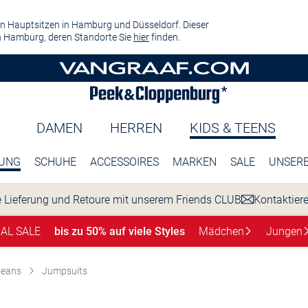
n Hauptsitzen in Hamburg und Düsseldorf. Dieser
 Hamburg, deren Standorte Sie
hier
finden.
DAMEN
HERREN
KIDS & TEENS
DUNG
SCHUHE
ACCESSOIRES
MARKEN
SALE
UNSERE
 Lieferung und Retoure mit unserem Friends CLUB
Kontaktier
NAL SALE
bis zu 50% auf viele Styles
Mädchen
Jungen
Jeans
Jumpsuits