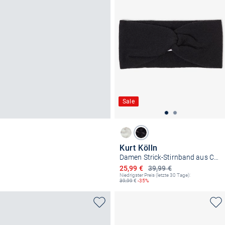
Sale
Kurt Kölln
Damen Strick-Stirnband aus Cashmere
Ermäßigter Preis
25,99 €
39,99 €
Niedrigster Preis (letzte 30 Tage):
39,99
€
-35%