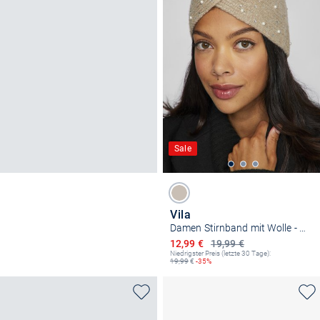
Sale
Vila
Damen Stirnband mit Wolle - VISumm
Ermäßigter Preis
12,99 €
19,99 €
Niedrigster Preis (letzte 30 Tage):
19,99
€
-35%