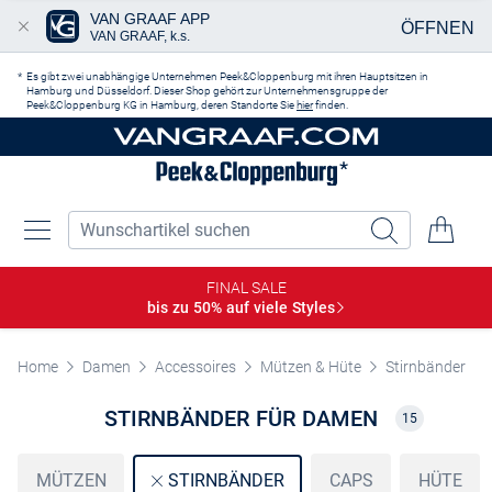
VAN GRAAF APP
ÖFFNEN
VAN GRAAF, k.s.
Zum Hauptinhalt springen
Es gibt zwei unabhängige Unternehmen Peek&Cloppenburg mit ihren Hauptsitzen in
Hamburg und Düsseldorf. Dieser Shop gehört zur Unternehmensgruppe der
Peek&Cloppenburg KG in Hamburg, deren Standorte Sie
hier
finden.
FINAL SALE
bis zu 50% auf viele
Styles
Home
Damen
Accessoires
Mützen & Hüte
Stirnbänder
STIRNBÄNDER FÜR DAMEN
15
MÜTZEN
CAPS
HÜTE
STIRNBÄNDER