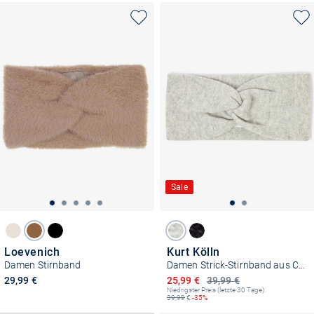
Sale
Loevenich
Kurt Kölln
Damen Stirnband
Damen Strick-Stirnband aus Cashmere
Ermäßigter Preis
29,99 €
25,99 €
39,99 €
Niedrigster Preis (letzte 30 Tage):
39,99
€
-35%