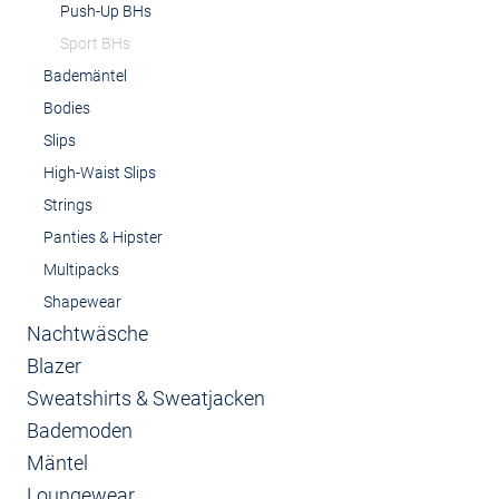
Push-Up BHs
Sport BHs
Bademäntel
Bodies
Slips
High-Waist Slips
Strings
Panties & Hipster
Multipacks
Shapewear
Nachtwäsche
Blazer
Sweatshirts & Sweatjacken
Bademoden
Mäntel
Loungewear