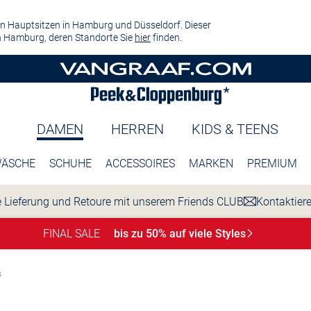
n Hauptsitzen in Hamburg und Düsseldorf. Dieser
 Hamburg, deren Standorte Sie
hier
finden.
DAMEN
HERREN
KIDS & TEENS
ÄSCHE
SCHUHE
ACCESSOIRES
MARKEN
PREMIUM
 Lieferung und Retoure mit unserem Friends CLUB
Kontaktier
FINAL SALE
bis zu 50% auf viele
Styles
s