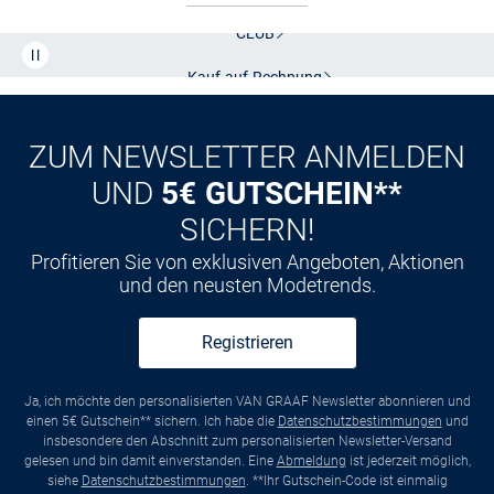
CLUB
Kauf auf
Rechnung
ZUM NEWSLETTER ANMELDEN
UND
5€ GUTSCHEIN**
SICHERN!
Profitieren Sie von exklusiven Angeboten, Aktionen
und den neusten Modetrends.
Registrieren
Ja, ich möchte den personalisierten VAN GRAAF Newsletter abonnieren und
einen 5€ Gutschein** sichern. Ich habe die
Datenschutzbestimmungen
und
insbesondere den Abschnitt zum personalisierten Newsletter-Versand
gelesen und bin damit einverstanden. Eine
Abmeldung
ist jederzeit möglich,
siehe
Datenschutzbestimmungen
. **Ihr Gutschein-Code ist einmalig