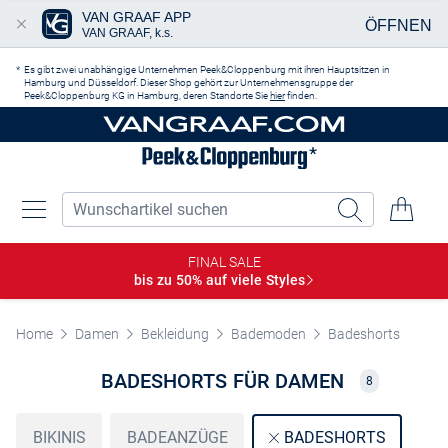
VAN GRAAF APP
ÖFFNEN
VAN GRAAF, k.s.
Zum Hauptinhalt springen
Es gibt zwei unabhängige Unternehmen Peek&Cloppenburg mit ihren Hauptsitzen in
Hamburg und Düsseldorf. Dieser Shop gehört zur Unternehmensgruppe der
Peek&Cloppenburg KG in Hamburg, deren Standorte Sie
hier
finden.
FINAL SALE
bis zu 50% auf viele
Styles
Home
Damen
Bekleidung
Bademoden
Badeshorts
BADESHORTS FÜR DAMEN
8
BIKINIS
BADEANZÜGE
BADESHORTS