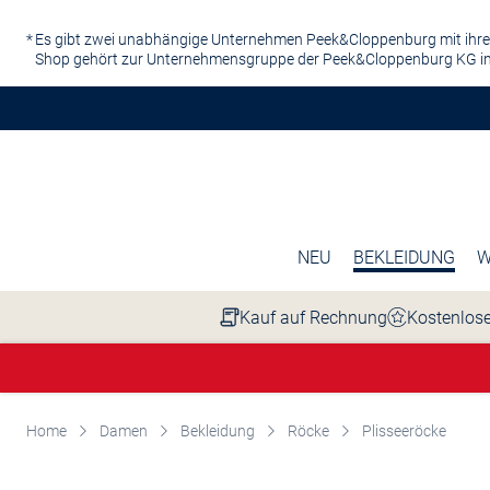
Zum Hauptinhalt springen
Es gibt zwei unabhängige Unternehmen Peek&Cloppenburg mit ihre
Shop gehört zur Unternehmensgruppe der Peek&Cloppenburg KG in
NEU
BEKLEIDUNG
W
Kauf auf Rechnung
Kostenlose
Home
Damen
Bekleidung
Röcke
Plisseeröcke