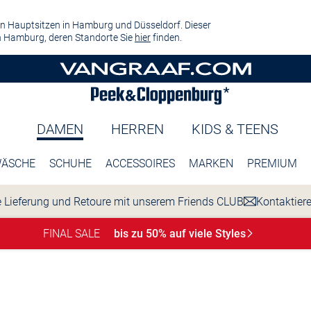
n Hauptsitzen in Hamburg und Düsseldorf. Dieser
 Hamburg, deren Standorte Sie
hier
finden.
DAMEN
HERREN
KIDS & TEENS
ÄSCHE
SCHUHE
ACCESSOIRES
MARKEN
PREMIUM
 Lieferung und Retoure mit unserem Friends CLUB
Kontaktier
FINAL SALE
bis zu 50% auf viele
Styles