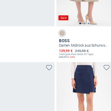
Sale
BOSS
Damen Midirock aus Schurwolle - Vuleran
Ermäßigter Preis
139,99 €
249,99 €
Niedrigster Preis (letzte 30 Tage):
249,99
€
-44%