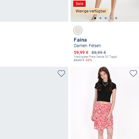
Sale
Wenige verfügbar
Faina
Damen Felsen
Ermäßigter Preis
59,99 €
89,99 €
Niedrigster Preis (letzte 30 Tage):
89,99
€
-33%