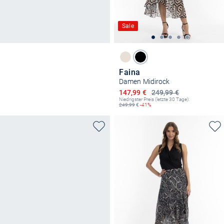
Sale
Faina
Damen Midirock
Ermäßigter Preis
147,99 €
249,99 €
Niedrigster Preis (letzte 30 Tage):
249,99
€
-41%