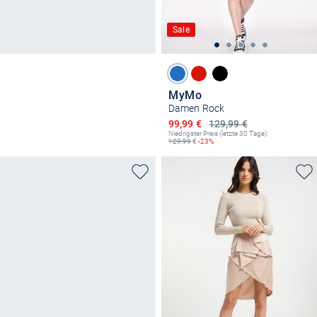
Sale
MyMo
Damen Rock
Ermäßigter Preis
99,99 €
129,99 €
Niedrigster Preis (letzte 30 Tage):
129,99
€
-23%