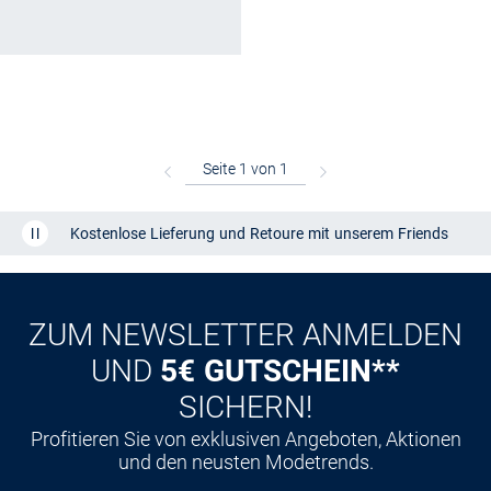
Kostenlose Lieferung und Retoure mit unserem Friends
CLUB
Kauf auf
Rechnung
ZUM NEWSLETTER ANMELDEN
UND
5€ GUTSCHEIN**
SICHERN!
Profitieren Sie von exklusiven Angeboten, Aktionen
und den neusten Modetrends.