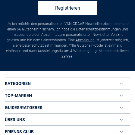
Registrieren
Ja, ich möchte den personalisierten VAN GRAAF Newsletter abonnieren und
einen 5€ Gutschein** sichern. Ich habe die
Datenschutzbestimmungen
und
insbesondere den Abschnitt zum personalisierten Newsletter-Versand
gelesen und bin damit einverstanden. Eine
Abmeldung
ist jederzeit möglich,
siehe
Datenschutzbestimmungen
. **Ihr Gutschein-Code ist einmalig
einlösbar und nach Ausstellungsdatum 4 Wochen gültig. Mindestbestellwert
29,99€.
KATEGORIEN
TOP-MARKEN
GUIDES/RATGEBER
ÜBER UNS
FRIENDS CLUB