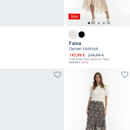
Sale
Faina
Damen Midirock
Ermäßigter Preis
147,99 €
249,99 €
Niedrigster Preis (letzte 30 Tage):
249,99
€
-41%