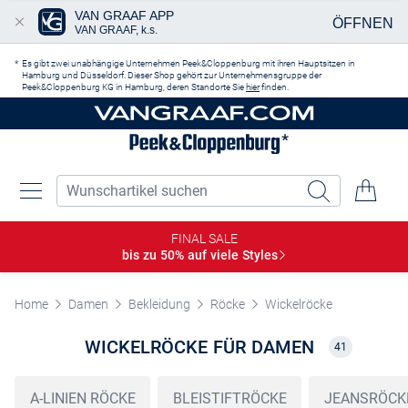
VAN GRAAF APP
ÖFFNEN
VAN GRAAF, k.s.
Zum Hauptinhalt springen
Es gibt zwei unabhängige Unternehmen Peek&Cloppenburg mit ihren Hauptsitzen in
Hamburg und Düsseldorf. Dieser Shop gehört zur Unternehmensgruppe der
Peek&Cloppenburg KG in Hamburg, deren Standorte Sie
hier
finden.
FINAL SALE
bis zu 50% auf viele
Styles
Home
Damen
Bekleidung
Röcke
Wickelröcke
WICKELRÖCKE FÜR DAMEN
41
A-LINIEN RÖCKE
BLEISTIFTRÖCKE
JEANSRÖCK