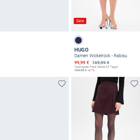
Sale
HUGO
Damen Wickelrock - Rabisu
Ermäßigter Preis
99,99 €
169,99 €
Niedrigster Preis (letzte 30 Tage):
169,99
€
-41%