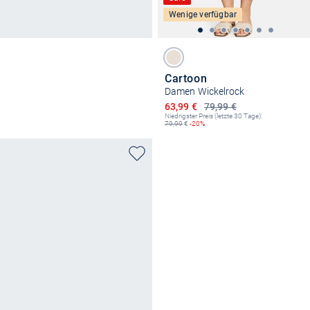
Wenige verfügbar
Cartoon
Damen Wickelrock
Ermäßigter Preis
63,99 €
79,99 €
Niedrigster Preis (letzte 30 Tage):
79,99
€
-20%