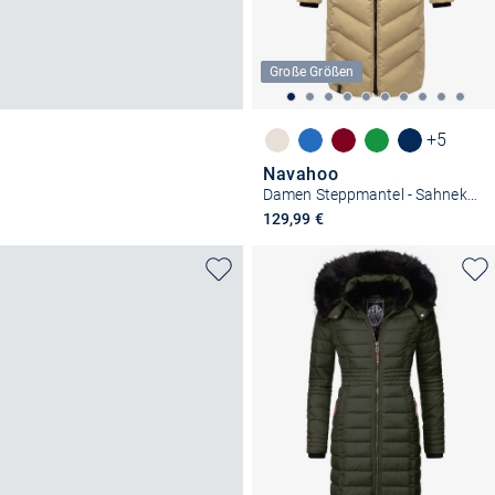
Große Größen
+5
Navahoo
Damen Steppmantel - Sahnekatzii XIV
129,99 €