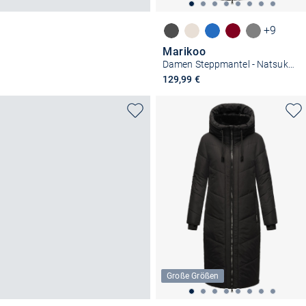
+9
Marikoo
Damen Steppmantel - Natsukoo XVI
129,99 €
Große Größen