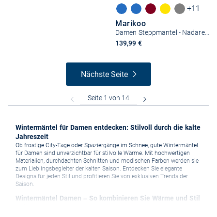
+11
Marikoo
Damen Steppmantel - Nadaree XVI
139,99 €
Nächste Seite
Wintermäntel für Damen entdecken: Stilvoll durch die kalte
Jahreszeit
Ob frostige City-Tage oder Spaziergänge im Schnee, gute Wintermäntel
für Damen sind unverzichtbar für stilvolle Wärme. Mit hochwertigen
Materialien, durchdachten Schnitten und modischen Farben werden sie
zum Lieblingsbegleiter der kalten Saison. Entdecken Sie elegante
Designs für jeden Stil und profitieren Sie von exklusiven Trends der
Saison.
Wintermäntel Damen – So kombinieren Sie Wärme und Stil
gekonnt