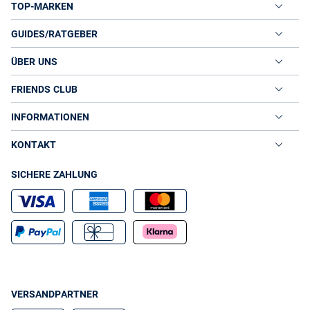
TOP-MARKEN
brillanten Farbtönen wie Fuchsia, Royal Blau oder Gelb setzten
trendige Akzente bei Freizeit-Outfits. Für den Abend sind dunkle
GUIDES/RATGEBER
Töne und Metallic-Farben wie Silber genau richtig.
Strickpullunder - kombinationsstarke Trend-Pieces
ÜBER UNS
Unifarbene V-Neck Stricktops verkörpern einen schnörkellosen Look.
Mit einer Bluse und einer Bundfaltenhose kombiniert, gelingt so ein
traditionellen
FRIENDS CLUB
entspanntes Büro-Styling.
Damenpullunder mit
Argyle- und Zopfmustern
sehen lässig zur
aus. Modelle
Jeans
mit eingestrickten Streifen geben zu einfarbigen Zigarettenhosen
INFORMATIONEN
ein sportives Statement ab. Zusammen mit kurzem Faltenrock und
Dufflecoat runden gemusterte Strickpullunder den Brit-Chic ab.
KONTAKT
Strickpullunder aus glänzenden Lurexgarnen und Effektgarnen
gehen mit
eine partytaugliche Verbindung ein. Hingucker sind
Blusen
SICHERE ZAHLUNG
Pullundertops mit aufwendigen Applikationen, die ein schlichtes
Outfit aufpeppen.
Stylische Pullunder für jeden Anlass bei VAN GRAAF
aktuellen Strickpullunder aus dem VAN GRAAF
Mit einem der
Online Shop
geben Sie Outfits ohne großen Aufwand einen neuen
Impuls. Exklusive Damenpullunder und die passende Bluse für den
Preppy-Look finden Sie mit nur wenigen Klicks bei uns. Treiben Sie
es gerne "bunt", dürfen Sie sich in unserem Shop auf jede Menge
angesagten Trendfarben
Strickpullunder in
freuen. Neben einer
VERSANDPARTNER
großen Markenvielfalt erwartet Sie bei Ihrem Online Einkauf im VAN