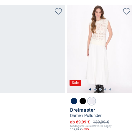
Sale
Dreimaster
Damen Pullunder
Ermäßigter Preis
ab 69,99 €
139,99 €
Niedrigster Preis (letzte 30 Tage):
139,99
€
-50%