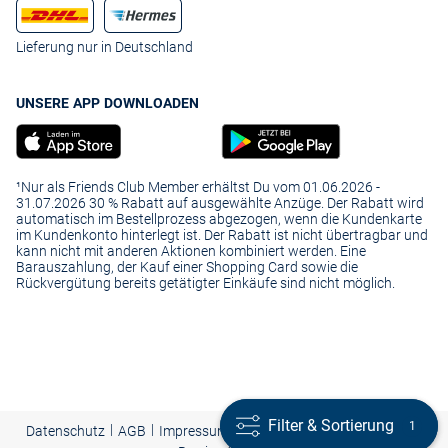
GRAAF Shop ein kundenfreundlicher Service. Schnelle Lieferungen
und sichere Zahlung sind bei uns genauso selbstverständlich wie
Daten- und Käuferschutz. Entdecken Sie entspannt günstige Must-
Lieferung nur in Deutschland
haves wie klassische Pullunder online im VAN GRAAF Shop.
UNSERE APP DOWNLOADEN
¹Nur als Friends Club Member erhältst Du vom 01.06.2026 -
31.07.2026 30 % Rabatt auf ausgewählte Anzüge. Der Rabatt wird
automatisch im Bestellprozess abgezogen, wenn die Kundenkarte
im Kundenkonto hinterlegt ist. Der Rabatt ist nicht übertragbar und
kann nicht mit anderen Aktionen kombiniert werden. Eine
Barauszahlung, der Kauf einer Shopping Card sowie die
Rückvergütung bereits getätigter Einkäufe sind nicht möglich.
Filter & Sortierung
Filter & Sortierung
1
1
|
|
|
Presse
|
Datenschutz
AGB
Impressum
Cookie-Einstellungen |