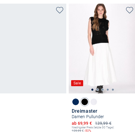
Sale
Dreimaster
Damen Pullunder
Ermäßigter Preis
ab 69,99 €
139,99 €
Niedrigster Preis (letzte 30 Tage):
139,99
€
-50%