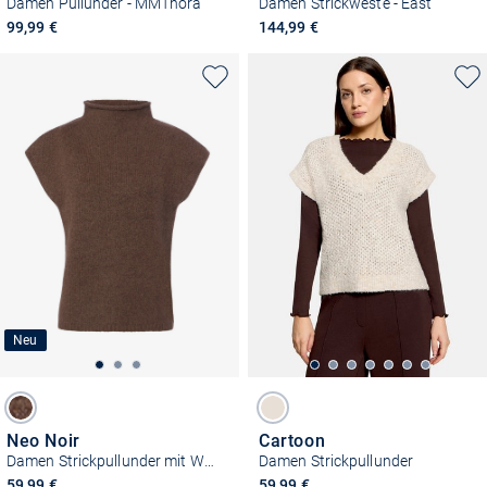
Damen Pullunder - MMThora
Damen Strickweste - East
99,99 €
144,99 €
Neu
Neo Noir
Cartoon
Damen Strickpullunder mit Woll-und Alpakaanteil - Jona
Damen Strickpullunder
59,99 €
59,99 €