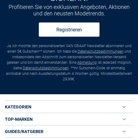
Profitieren Sie von exklusiven Angeboten, Aktionen
und den neusten Modetrends.
Registrieren
Ja, ich möchte den personalisierten VAN GRAAF Newsletter abonnieren und
einen 5€ Gutschein** sichern. Ich habe die
Datenschutzbestimmungen
und
insbesondere den Abschnitt zum personalisierten Newsletter-Versand
gelesen und bin damit einverstanden. Eine
Abmeldung
ist jederzeit möglich,
siehe
Datenschutzbestimmungen
. **Ihr Gutschein-Code ist einmalig
einlösbar und nach Ausstellungsdatum 4 Wochen gültig. Mindestbestellwert
29,99€.
KATEGORIEN
TOP-MARKEN
GUIDES/RATGEBER