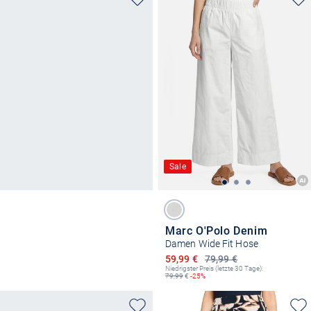
Sale
Marc O'Polo Denim
Damen Wide Fit Hose
Ermäßigter Preis
59,99 €
79,99 €
Niedrigster Preis (letzte 30 Tage):
79,99
€
-25%