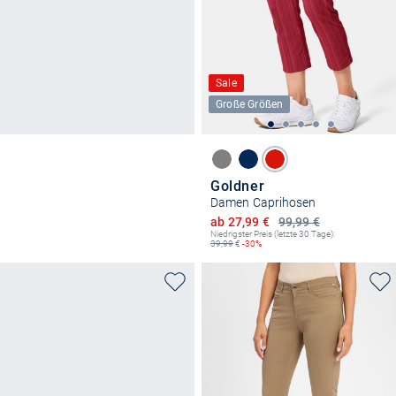
Sale
Große Größen
Goldner
Damen Caprihosen
Ermäßigter Preis
ab 27,99 €
99,99 €
Niedrigster Preis (letzte 30 Tage):
39,99
€
-30%