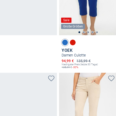
Sale
Große Größen
YOEK
Damen Culotte
Ermäßigter Preis
94,99 €
135,99 €
Niedrigster Preis (letzte 30 Tage):
135,99
€
-30%