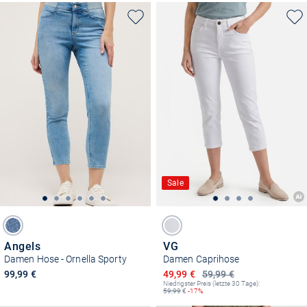
Sale
Angels
VG
Damen Hose - Ornella Sporty
Damen Caprihose
Ermäßigter Preis
99,99 €
49,99 €
59,99 €
Niedrigster Preis (letzte 30 Tage):
59,99
€
-17%