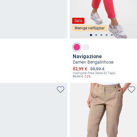
Sale
Wenige verfügbar
Navigazione
Damen Bengalinhose
Ermäßigter Preis
52,99 €
59,99 €
Niedrigster Preis (letzte 30 Tage):
59,99
€
-12%