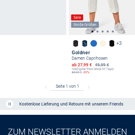
Sale
Große Größen
+3
Goldner
Damen Caprihosen
Ermäßigter Preis
ab 27,99 €
49,99 €
Niedrigster Preis (letzte 30 Tage):
39,99
€
-30%
Kostenlose Lieferung und Retoure mit unserem Friends
CLUB
Kauf auf
Rechnung
ZUM NEWSLETTER ANMELDEN