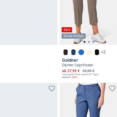
Sale
Große Größen
+3
Goldner
Damen Caprihosen
Ermäßigter Preis
ab 27,99 €
49,99 €
Niedrigster Preis (letzte 30 Tage):
39,99
€
-30%