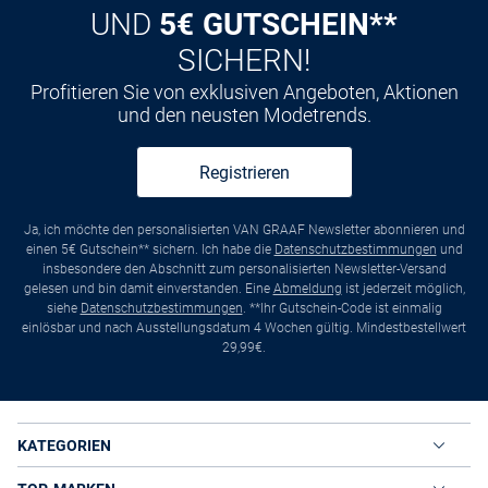
UND
5€ GUTSCHEIN**
SICHERN!
Profitieren Sie von exklusiven Angeboten, Aktionen
und den neusten Modetrends.
Registrieren
Ja, ich möchte den personalisierten VAN GRAAF Newsletter abonnieren und
einen 5€ Gutschein** sichern. Ich habe die
Datenschutzbestimmungen
und
insbesondere den Abschnitt zum personalisierten Newsletter-Versand
gelesen und bin damit einverstanden. Eine
Abmeldung
ist jederzeit möglich,
siehe
Datenschutzbestimmungen
. **Ihr Gutschein-Code ist einmalig
einlösbar und nach Ausstellungsdatum 4 Wochen gültig. Mindestbestellwert
29,99€.
KATEGORIEN