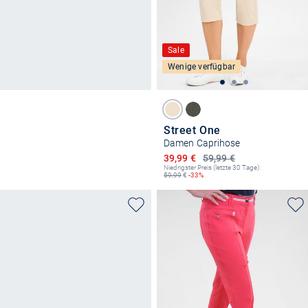
Sale
Wenige verfügbar
Street One
Damen Caprihose
Ermäßigter Preis
39,99 €
59,99 €
Niedrigster Preis (letzte 30 Tage):
59,99
€
-33%