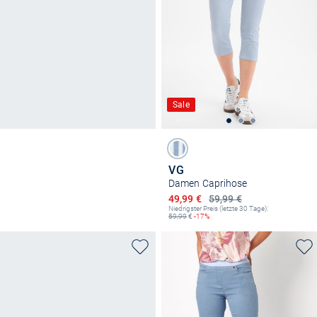
Sale
VG
Damen Caprihose
Ermäßigter Preis
49,99 €
59,99 €
Niedrigster Preis (letzte 30 Tage):
59,99
€
-17%