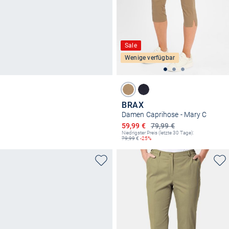
Sale
Wenige verfügbar
BRAX
Damen Caprihose - Mary C
Ermäßigter Preis
59,99 €
79,99 €
Niedrigster Preis (letzte 30 Tage):
79,99
€
-25%