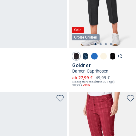
Sale
Große Größen
+3
Goldner
Damen Caprihosen
Ermäßigter Preis
ab 27,99 €
49,99 €
Niedrigster Preis (letzte 30 Tage):
39,99
€
-30%