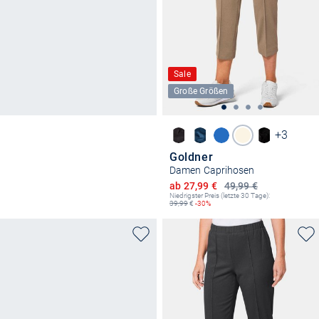
Sale
Große Größen
+3
Goldner
Damen Caprihosen
Ermäßigter Preis
ab 27,99 €
49,99 €
Niedrigster Preis (letzte 30 Tage):
39,99
€
-30%