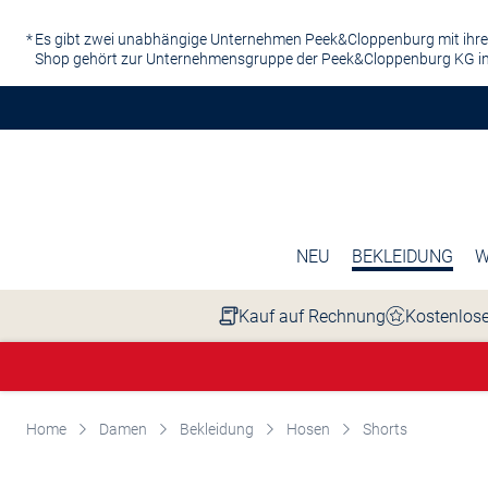
Zum Hauptinhalt springen
Es gibt zwei unabhängige Unternehmen Peek&Cloppenburg mit ihre
Shop gehört zur Unternehmensgruppe der Peek&Cloppenburg KG in
NEU
BEKLEIDUNG
W
Kauf auf Rechnung
Kostenlose
Home
Damen
Bekleidung
Hosen
Shorts