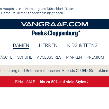
n Hauptsitzen in Hamburg und Düsseldorf. Dieser
 Hamburg, deren Standorte Sie
hier
finden.
DAMEN
HERREN
KIDS & TEENS
ÄSCHE
SCHUHE
ACCESSOIRES
MARKEN
PREMIUM
 Lieferung und Retoure mit unserem Friends CLUB
Kontaktier
FINAL SALE
bis zu 50% auf viele
Styles