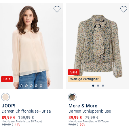
Sale
Sale
Wenige verfügbar
JOOP!
More & More
Damen Chiffonbluse - Brisa
Damen Schluppenbluse
Ermäßigter Preis
Ermäßigter Preis
89,99 €
159,99 €
39,99 €
79,99 €
Niedrigster Preis (letzte 30 Tage):
Niedrigster Preis (letzte 30 Tage):
159,99
€
-44%
79,99
€
-50%