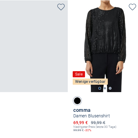
Sale
Wenige verfügbar
comma
Damen Blusenshirt
Ermäßigter Preis
69,99 €
99,99 €
Niedrigster Preis (letzte 30 Tage):
99,99
€
-30%