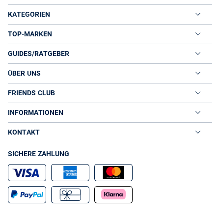
problemlos mit Ihnen auf Geschäftsreise oder begleiten Sie auf den
nächsten City Trip, ohne Ihnen einen längeren Aufenthalt im Koffer
KATEGORIEN
krumm bzw. allzu faltig zu nehmen. Unser Tipp, um die Fasern nach
einem längeren Kofferaufenthalt zu entspannen und die Chiffonbluse
TOP-MARKEN
schön glatt fallen zu lassen, wenn unterwegs kein Bügeleisen zur Hand
ist: Die Bluse auf einem Bügel einfach nach dem Duschen in die Dusche
oder Badewanne hängen – der heiße Dampf glättet und erfrischt die
GUIDES/RATGEBER
Fasern.
ÜBER UNS
Chiffonblusen nach Herzenslust kombinieren
Heute schlicht weiß, morgen in einer Hinguckerfarbe und übermorgen
bunt gemustert: In Sachen Schnitt-, Farb- oder Mustervielfalt gehen
FRIENDS CLUB
Chiffonblusen in die Vollen. Viele
Blusen
überzeugen nicht nur durch
ihre zarte Materialqualität, sondern auch durch raffinierte Details wie
INFORMATIONEN
Volants, Rüschen, Schluppen, Raffungen oder besondere
Ärmellösungen. Einfarbige Modelle, etwa weiße Chiffonblusen oder
schwarze Blusen aus Chiffon, lassen sich mit nahezu allem stylen, was
KONTAKT
der Kleiderschrank hergibt: Im Job mit High-Waist-Rock im klassischen
Bleistift-Schnitt, in der Freizeit mit Jeans, zum romantischen Candle-
SICHERE ZAHLUNG
Light-Dinner mit einem extravaganten
Rock
und zum Brunch mit
Freunden zur lässigen Culotte.
Während Chiffonblusen im Sommer aufgrund ihrer zarten
für hohen Tragekomfort
Materialstruktur als Solisten
sorgen, lassen
sie sich in der Übergangs- oder Winterzeit mit einem
Cardigan,
Pullover
oder einem eleganten Strickmantel kombinieren. Für
einen gelungenen Kontrast zum feinen Chiffon sorgen vor allem grobe
Materialstrukturen, etwa Wolle oder Leder. Auch Metallicglanz oder