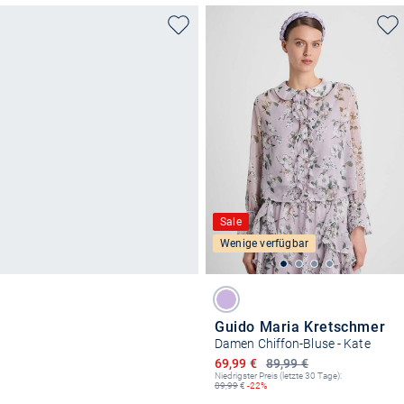
Sale
Wenige verfügbar
Guido Maria Kretschmer
Damen Chiffon-Bluse - Kate
Ermäßigter Preis
69,99 €
89,99 €
Niedrigster Preis (letzte 30 Tage):
89,99
€
-22%