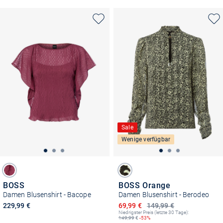
Sale
Wenige verfügbar
BOSS
BOSS Orange
Damen Blusenshirt - Bacope
Damen Blusenshirt - Berodeo
Ermäßigter Preis
229,99 €
69,99 €
149,99 €
Niedrigster Preis (letzte 30 Tage):
149,99
€
-53%