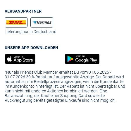
strukturierte Gewebe sorgen für Spannung. So lassen sich die zarten
Blusen etwa hervorragend zu einem
Minirock
aus Glattleder oder einem
VERSANDPARTNER
Plisseerock in angesagter Midilänge stylen. Auch Jeans im Used Look
passen toll zu Blusen aus Chiffon, denn sie nehmen selbst seriösen
Modellen wie einer klassischen Schluppenbluse die Strenge und lassen
sie wunderbar unkompliziert wirken.
Lieferung nur in Deutschland
UNSERE APP DOWNLOADEN
¹Nur als Friends Club Member erhältst Du vom 01.06.2026 -
31.07.2026 30 % Rabatt auf ausgewählte Anzüge. Der Rabatt wird
automatisch im Bestellprozess abgezogen, wenn die Kundenkarte
im Kundenkonto hinterlegt ist. Der Rabatt ist nicht übertragbar und
kann nicht mit anderen Aktionen kombiniert werden. Eine
Barauszahlung, der Kauf einer Shopping Card sowie die
Rückvergütung bereits getätigter Einkäufe sind nicht möglich.