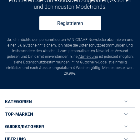
Profitieren Sie von exklusiven Angeboten, Aktionen
und den neusten Modetrends.
Registrieren
Ja, ich möchte den personalisierten VAN GRAAF Newsletter abonnieren und
einen 5€ Gutschein** sichern. Ich habe die
Datenschutzbestimmungen
und
insbesondere den Abschnitt zum personalisierten Newsletter-Versand
gelesen und bin damit einverstanden. Eine
Abmeldung
ist jederzeit möglich,
siehe
Datenschutzbestimmungen
. **Ihr Gutschein-Code ist einmalig
einlösbar und nach Ausstellungsdatum 4 Wochen gültig. Mindestbestellwert
29,99€.
KATEGORIEN
TOP-MARKEN
GUIDES/RATGEBER
ÜBER UNS