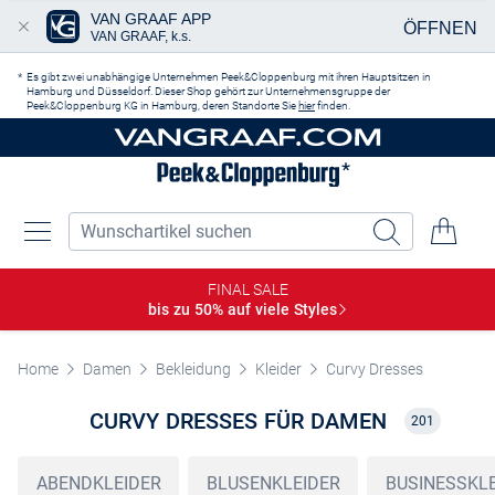
VAN GRAAF APP
ÖFFNEN
VAN GRAAF, k.s.
Zum Hauptinhalt springen
Es gibt zwei unabhängige Unternehmen Peek&Cloppenburg mit ihren Hauptsitzen in
Hamburg und Düsseldorf. Dieser Shop gehört zur Unternehmensgruppe der
Peek&Cloppenburg KG in Hamburg, deren Standorte Sie
hier
finden.
FINAL SALE
bis zu 50% auf viele
Styles
Home
Damen
Bekleidung
Kleider
Curvy Dresses
CURVY DRESSES FÜR DAMEN
201
ABENDKLEIDER
BLUSENKLEIDER
BUSINESSKL