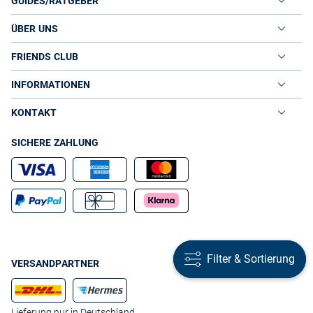
GUIDES/RATGEBER
ÜBER UNS
FRIENDS CLUB
INFORMATIONEN
KONTAKT
SICHERE ZAHLUNG
Filter & Sortierung
Filter & Sortierung
VERSANDPARTNER
Lieferung nur in Deutschland