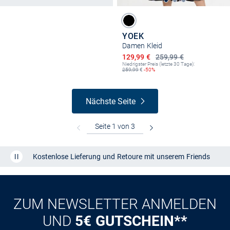
YOEK
Damen Kleid
Ermäßigter Preis
129,99 €
259,99 €
Niedrigster Preis (letzte 30 Tage):
259,99
€
-50%
Nächste Seite
Kostenlose Lieferung und Retoure mit unserem Friends
CLUB
Kauf auf
Rechnung
ZUM NEWSLETTER ANMELDEN
UND
5€ GUTSCHEIN**