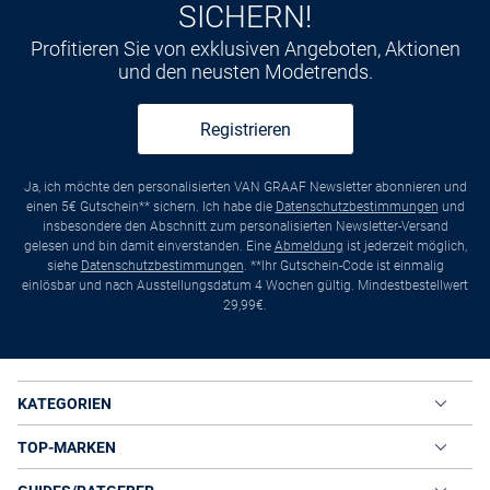
SICHERN!
Profitieren Sie von exklusiven Angeboten, Aktionen
und den neusten Modetrends.
Registrieren
Ja, ich möchte den personalisierten VAN GRAAF Newsletter abonnieren und
einen 5€ Gutschein** sichern. Ich habe die
Datenschutzbestimmungen
und
insbesondere den Abschnitt zum personalisierten Newsletter-Versand
gelesen und bin damit einverstanden. Eine
Abmeldung
ist jederzeit möglich,
siehe
Datenschutzbestimmungen
. **Ihr Gutschein-Code ist einmalig
einlösbar und nach Ausstellungsdatum 4 Wochen gültig. Mindestbestellwert
29,99€.
KATEGORIEN
TOP-MARKEN