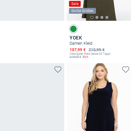
Sale
Große Größen
YOEK
Damen Kleid
Ermäßigter Preis
107,99 €
215,99 €
Niedrigster Preis (letzte 30 Tage):
215,99
€
-50%